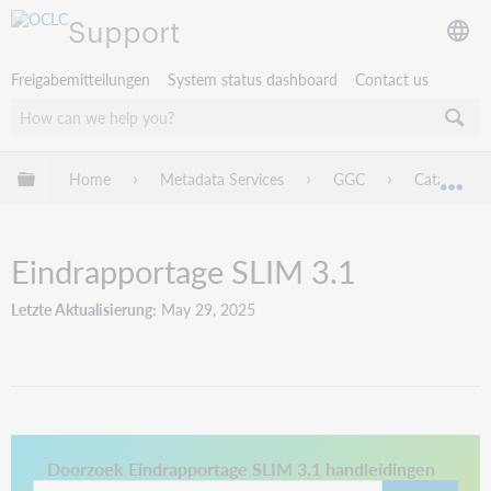
Support
Freigabemitteilungen
System status dashboard
Contact us
Globale Hierarchie expandieren/verbergen
Home
Metadata Services
GGC
Catalogiser
Exp
Eindrapportage SLIM 3.1
Letzte Aktualisierung
May 29, 2025
This link opens in a new tab.
Doorzoek Eindrapportage SLIM 3.1 handleidingen