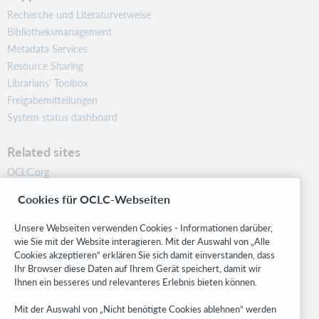
Recherche und Literaturverweise
Bibliotheksmanagement
Metadata Services
Resource Sharing
Librarians’ Toolbox
Freigabemitteilungen
System status dashboard
Related sites
OCLC.org
BibFormats
Cookies für OCLC-Webseiten
Community
Research
Unsere Webseiten verwenden Cookies - Informationen darüber,
WebJunction
wie Sie mit der Website interagieren. Mit der Auswahl von „Alle
Cookies akzeptieren“ erklären Sie sich damit einverstanden, dass
Developer Network
Ihr Browser diese Daten auf Ihrem Gerät speichert, damit wir
Ihnen ein besseres und relevanteres Erlebnis bieten können.
Stay in the know.
Mit der Auswahl von „Nicht benötigte Cookies ablehnen“ werden
Get the latest product updates, research, events, and much more—