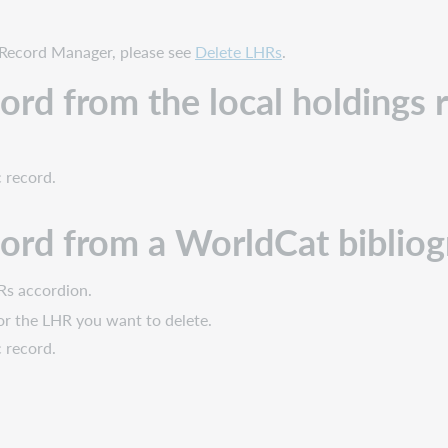
e Record Manager, please see
Delete LHRs
.
cord from the local holdings 
 record.
cord from a WorldCat bibliog
Rs accordion.
for the LHR you want to delete.
 record.