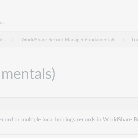
us
ls
WorldShare Record Manager Fundamentals
Lo
mentals)
 record or multiple local holdings records in WorldShar