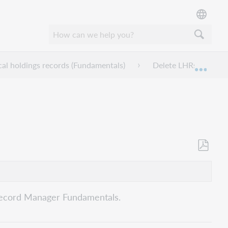
cal holdings records (Fundamentals)
Delete LHRs (Fundam
Expan
Als
PDF
speicher
e Record Manager Fundamentals.