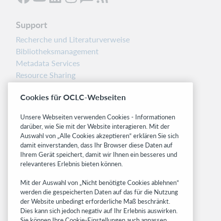
Support
Recherche und Literaturverweise
Bibliotheksmanagement
Metadata Services
Resource Sharing
Librarians’ Toolbox
Cookies für OCLC-Webseiten
Freigabemitteilungen
System status dashboard
Unsere Webseiten verwenden Cookies - Informationen
darüber, wie Sie mit der Website interagieren. Mit der
Related sites
Auswahl von „Alle Cookies akzeptieren“ erklären Sie sich
damit einverstanden, dass Ihr Browser diese Daten auf
OCLC.org
Ihrem Gerät speichert, damit wir Ihnen ein besseres und
BibFormats
relevanteres Erlebnis bieten können.
Community
Mit der Auswahl von „Nicht benötigte Cookies ablehnen“
Research
werden die gespeicherten Daten auf das für die Nutzung
WebJunction
der Website unbedingt erforderliche Maß beschränkt.
Developer Network
Dies kann sich jedoch negativ auf Ihr Erlebnis auswirken.
Sie können Ihre Cookie-Einstellungen auch anpassen..