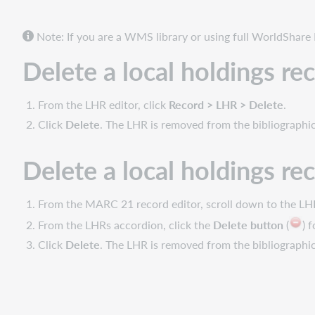
record
from
Note: If you are a WMS library or using full WorldShar
the
local
Delete a local holdings re
holdings
record
From the LHR editor, click
Record > LHR > Delete
.
editor
Click
Delete
. The LHR is removed from the bibliographic
Delete
a
local
Delete a local holdings re
holdings
record
from
From the MARC 21 record editor, scroll down to the LH
a
From the LHRs accordion, click the
Delete button
(
) 
WorldCat
Click
Delete
. The LHR is removed from the bibliographic
bibliographic
record