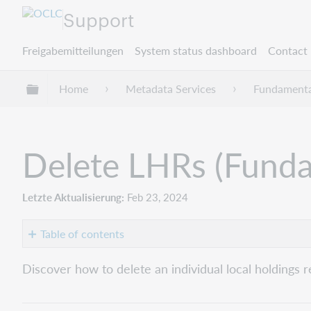
Support
Freigabemitteilungen
System status dashboard
Contact 
Globale Hierarchie expandieren/verbergen
Home
Metadata Services
Fundamenta
Delete LHRs (Funda
Letzte Aktualisierung
Feb 23, 2024
Table of contents
Delete
Discover how to delete an individual local holdings
a
local
holdings