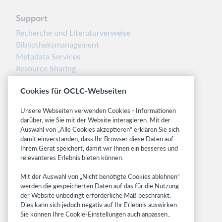
Support
Recherche und Literaturverweise
Bibliotheksmanagement
Metadata Services
Resource Sharing
Librarians’ Toolbox
Cookies für OCLC-Webseiten
Freigabemitteilungen
System status dashboard
Unsere Webseiten verwenden Cookies - Informationen
darüber, wie Sie mit der Website interagieren. Mit der
Related sites
Auswahl von „Alle Cookies akzeptieren“ erklären Sie sich
damit einverstanden, dass Ihr Browser diese Daten auf
OCLC.org
Ihrem Gerät speichert, damit wir Ihnen ein besseres und
BibFormats
relevanteres Erlebnis bieten können.
Community
Mit der Auswahl von „Nicht benötigte Cookies ablehnen“
Research
werden die gespeicherten Daten auf das für die Nutzung
WebJunction
der Website unbedingt erforderliche Maß beschränkt.
Developer Network
Dies kann sich jedoch negativ auf Ihr Erlebnis auswirken.
Sie können Ihre Cookie-Einstellungen auch anpassen..