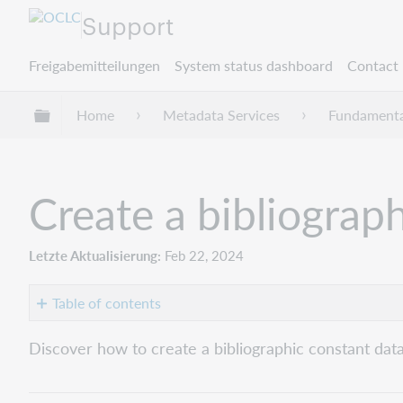
Support
Freigabemitteilungen
System status dashboard
Contact 
Globale Hierarchie expandieren/verbergen
Home
Metadata Services
Fundamenta
Create a bibliograp
Letzte Aktualisierung
Feb 22, 2024
Table of contents
No
headers
Discover how to create a bibliographic constant d