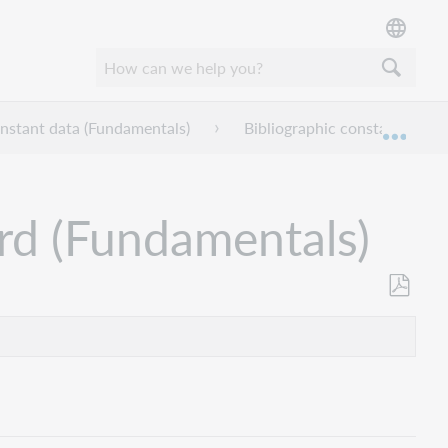
nstant data (Fundamentals)
Bibliographic constant data 
Expan
ord (Fundamentals)
Als
PDF
speicher