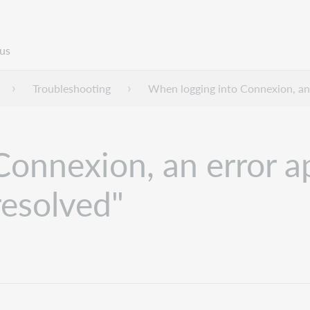
us
Troubleshooting
When logging into Connexion, an
Connexion, an error a
resolved"