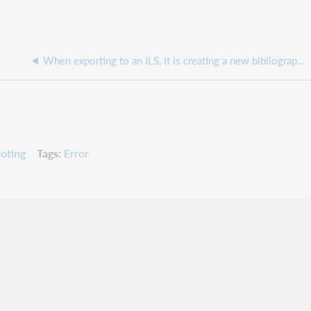
When exporting to an ILS, it is creating a new bibliographic record instead of overlaying in the ILS
oting
Tags
Error