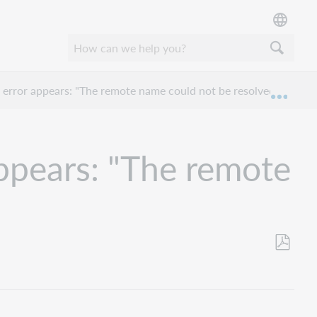
 error appears: "The remote name could not be resolved"
Expan
ppears: "The remote
Als
PDF
speicher