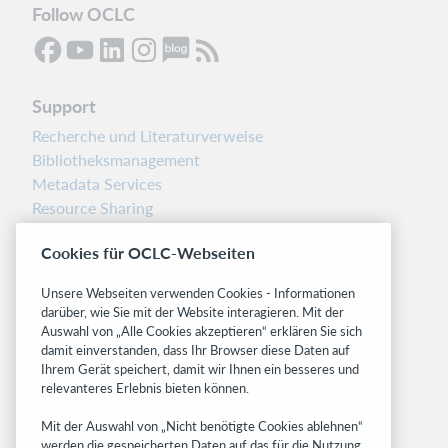
Follow OCLC
Support
Recherche und Literaturverweise
Bibliotheksmanagement
Metadata Services
Resource Sharing
Librarians’ Toolbox
Cookies für OCLC-Webseiten
Freigabemitteilungen
System status dashboard
Unsere Webseiten verwenden Cookies - Informationen
darüber, wie Sie mit der Website interagieren. Mit der
Related sites
Auswahl von „Alle Cookies akzeptieren“ erklären Sie sich
damit einverstanden, dass Ihr Browser diese Daten auf
OCLC.org
Ihrem Gerät speichert, damit wir Ihnen ein besseres und
BibFormats
relevanteres Erlebnis bieten können.
Community
Mit der Auswahl von „Nicht benötigte Cookies ablehnen“
Research
werden die gespeicherten Daten auf das für die Nutzung