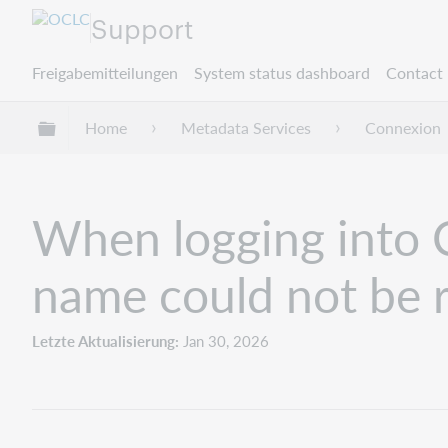
Support
Freigabemitteilungen
System status dashboard
Contact 
Globale Hierarchie expandieren/verbergen
Home
Metadata Services
Connexion
When logging into 
name could not be 
Letzte Aktualisierung
Jan 30, 2026