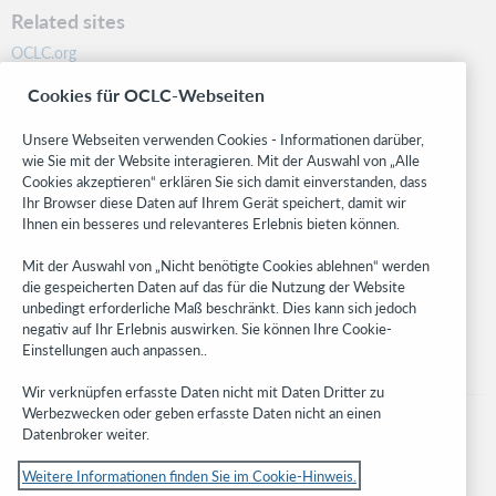
Related sites
OCLC.org
BibFormats
Cookies für OCLC-Webseiten
Community
Research
Unsere Webseiten verwenden Cookies - Informationen darüber,
WebJunction
wie Sie mit der Website interagieren. Mit der Auswahl von „Alle
Cookies akzeptieren“ erklären Sie sich damit einverstanden, dass
Developer Network
Ihr Browser diese Daten auf Ihrem Gerät speichert, damit wir
Ihnen ein besseres und relevanteres Erlebnis bieten können.
Stay in the know.
Mit der Auswahl von „Nicht benötigte Cookies ablehnen“ werden
Get the latest product updates, research, events, and much more—
die gespeicherten Daten auf das für die Nutzung der Website
right to your inbox.
unbedingt erforderliche Maß beschränkt. Dies kann sich jedoch
negativ auf Ihr Erlebnis auswirken. Sie können Ihre Cookie-
Subscribe now
Einstellungen auch anpassen..
Wir verknüpfen erfasste Daten nicht mit Daten Dritter zu
Werbezwecken oder geben erfasste Daten nicht an einen
Datenbroker weiter.
Weitere Informationen finden Sie im Cookie-Hinweis.
© 2023 OCLC