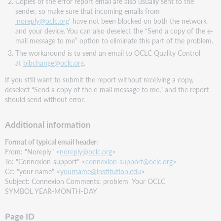
Copies of the error report email are also usually sent to the
sender, so make sure that incoming emails from
'noreply@oclc.org
' have not been blocked on both the network
and your device. You can also deselect the “Send a copy of the e-
mail message to me” option to eliminate this part of the problem.
The workaround is to send an email to OCLC Quality Control
at
bibchange@oclc.org
.
If you still want to submit the report without receiving a copy,
deselect “Send a copy of the e-mail message to me," and the report
should send without error.
Additional information
Format of typical email header:
From: "Noreply" <
noreply@oclc.org
>
To: "Connexion-support" <
connexion-support@oclc.org
>
Cc: "your name" <
yourname@institution.edu
>
Subject: Connexion Comments: problem Your OCLC
SYMBOL YEAR-MONTH-DAY
Page ID