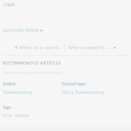
57804
Zurück zum Anfang
When I try to open my local file or to set it as default, I get the error message: "Local file could not be opened."
When accessing the macro editor, Connexion client crashes.
RECOMMENDED ARTICLES
There are no recommended articles.
Artikel
Content type
Troubleshooting
FAQ & Troubleshooting
Tags
Error
General