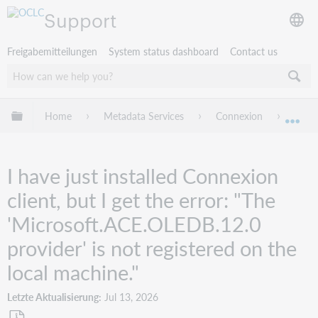
Support
Freigabemitteilungen
System status dashboard
Contact us
Globale Hierarchie expandieren/verbergen
Home
Metadata Services
Connexion
Troub
Exp
I have just installed Connexion
client, but I get the error: "The
'Microsoft.ACE.OLEDB.12.0
provider' is not registered on the
local machine."
Letzte Aktualisierung
Jul 13, 2026