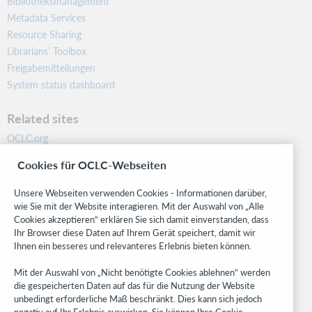
Bibliotheksmanagement
Metadata Services
Resource Sharing
Librarians’ Toolbox
Freigabemitteilungen
System status dashboard
Related sites
OCLC.org
BibFormats
Cookies für OCLC-Webseiten
Community
Research
Unsere Webseiten verwenden Cookies - Informationen darüber,
WebJunction
wie Sie mit der Website interagieren. Mit der Auswahl von „Alle
Cookies akzeptieren“ erklären Sie sich damit einverstanden, dass
Developer Network
Ihr Browser diese Daten auf Ihrem Gerät speichert, damit wir
Ihnen ein besseres und relevanteres Erlebnis bieten können.
Stay in the know.
Mit der Auswahl von „Nicht benötigte Cookies ablehnen“ werden
Get the latest product updates, research, events, and much more—
die gespeicherten Daten auf das für die Nutzung der Website
right to your inbox.
unbedingt erforderliche Maß beschränkt. Dies kann sich jedoch
negativ auf Ihr Erlebnis auswirken. Sie können Ihre Cookie-