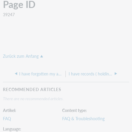
Page ID
39247
Zurück zum Anfang
I have forgotten my authorization for Connexion.
I have records ( holdings ) in my Local save file that won't delete using Batch.
RECOMMENDED ARTICLES
There are no recommended articles.
Artikel
Content type
FAQ
FAQ & Troubleshooting
Language