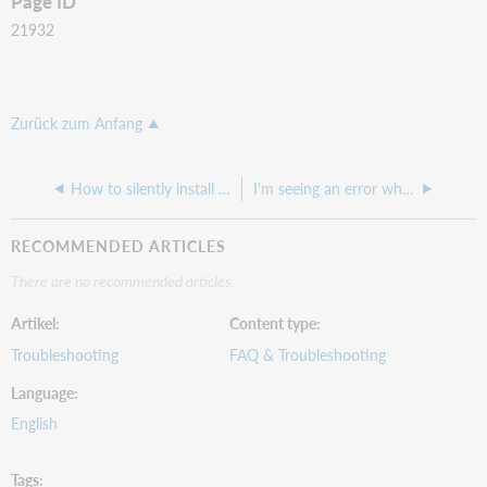
Page ID
21932
Zurück zum Anfang
How to silently install the OCLC Cataloging AI Toolkit for Connexion client 3.1
I'm seeing an error when opening an authority record in my online save file
RECOMMENDED ARTICLES
There are no recommended articles.
Artikel
Content type
Troubleshooting
FAQ & Troubleshooting
Language
English
Tags