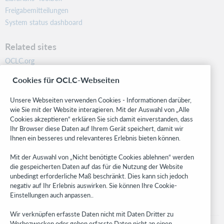
Freigabemitteilungen
System status dashboard
Related sites
OCLC.org
BibFormats
Cookies für OCLC-Webseiten
Community
Research
Unsere Webseiten verwenden Cookies - Informationen darüber,
WebJunction
wie Sie mit der Website interagieren. Mit der Auswahl von „Alle
Cookies akzeptieren“ erklären Sie sich damit einverstanden, dass
Developer Network
Ihr Browser diese Daten auf Ihrem Gerät speichert, damit wir
Ihnen ein besseres und relevanteres Erlebnis bieten können.
Stay in the know.
Mit der Auswahl von „Nicht benötigte Cookies ablehnen“ werden
Get the latest product updates, research, events, and much more—
die gespeicherten Daten auf das für die Nutzung der Website
right to your inbox.
unbedingt erforderliche Maß beschränkt. Dies kann sich jedoch
negativ auf Ihr Erlebnis auswirken. Sie können Ihre Cookie-
Subscribe now
Einstellungen auch anpassen..
Wir verknüpfen erfasste Daten nicht mit Daten Dritter zu
Werbezwecken oder geben erfasste Daten nicht an einen