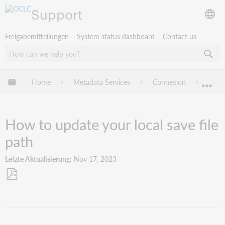
Support
Freigabemitteilungen
System status dashboard
Contact us
Globale Hierarchie expandieren/verbergen
Home
Metadata Services
Connexion
Troub
Exp
How to update your local save file
path
Letzte Aktualisierung
Nov 17, 2023
Als
PDF
speichern