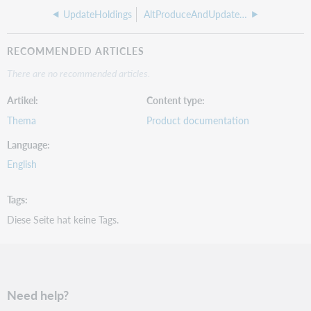
UpdateHoldings
AltProduceAndUpdateHoldings
RECOMMENDED ARTICLES
There are no recommended articles.
Artikel
Content type
Thema
Product documentation
Language
English
Tags
Diese Seite hat keine Tags.
Need help?