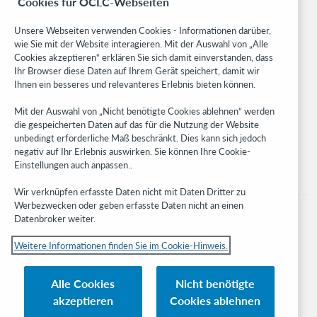
Cookies für OCLC-Webseiten
Community
Research
Unsere Webseiten verwenden Cookies - Informationen darüber,
WebJunction
wie Sie mit der Website interagieren. Mit der Auswahl von „Alle
Cookies akzeptieren“ erklären Sie sich damit einverstanden, dass
Developer Network
Ihr Browser diese Daten auf Ihrem Gerät speichert, damit wir
Ihnen ein besseres und relevanteres Erlebnis bieten können.
Stay in the know.
Mit der Auswahl von „Nicht benötigte Cookies ablehnen“ werden
Get the latest product updates, research, events, and much more—
die gespeicherten Daten auf das für die Nutzung der Website
right to your inbox.
unbedingt erforderliche Maß beschränkt. Dies kann sich jedoch
negativ auf Ihr Erlebnis auswirken. Sie können Ihre Cookie-
Subscribe now
Einstellungen auch anpassen..
Wir verknüpfen erfasste Daten nicht mit Daten Dritter zu
Werbezwecken oder geben erfasste Daten nicht an einen
Datenbroker weiter.
Weitere Informationen finden Sie im Cookie-Hinweis.
© 2023 OCLC
Nationale und internationale Marken und/oder Dienstleistungsmarken von
Alle Cookies
Nicht benötigte
OCLC, Inc. und verbundenen Unternehmen
akzeptieren
Cookies ablehnen
Cookie-Hinweis
Cookie list and settings
Privacy policy