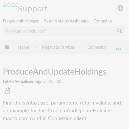
Support
Freigabemitteilungen
System status dashboard
Contact us
Globale Hierarchie expandieren/verbergen
Home
Metadata Services
Connexion
Conne
Exp
ProduceAndUpdateHoldings
Letzte Aktualisierung
Oct 3, 2025
Als
Find the syntax, use, parameters, return values, and
PDF
an example for the ProduceAndUpdateHoldings
speichern
macro command in Connexion client.