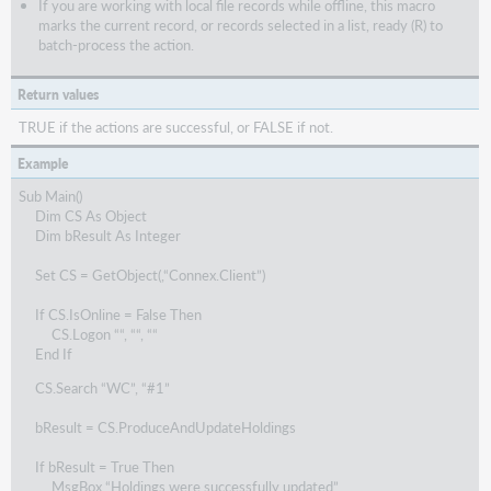
If you are working with local file records while offline, this macro
marks the current record, or records selected in a list, ready (R) to
batch-process the action.
Return values
TRUE if the actions are successful, or FALSE if not.
Example
Sub Main()
Dim CS As Object
Dim bResult As Integer
Set CS = GetObject(,“Connex.Client”)
If CS.IsOnline = False Then
CS.Logon ““, ““, ““
End If
CS.Search “WC”, “#1”
bResult = CS.ProduceAndUpdateHoldings
If bResult = True Then
MsgBox “Holdings were successfully updated”