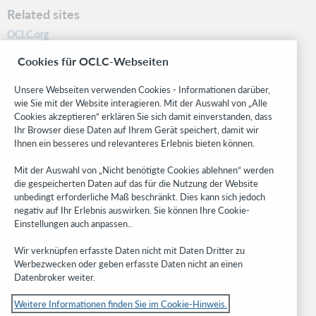
Related sites
OCLC.org
BibFormats
Cookies für OCLC-Webseiten
Community
Research
Unsere Webseiten verwenden Cookies - Informationen darüber,
WebJunction
wie Sie mit der Website interagieren. Mit der Auswahl von „Alle
Cookies akzeptieren“ erklären Sie sich damit einverstanden, dass
Developer Network
Ihr Browser diese Daten auf Ihrem Gerät speichert, damit wir
Ihnen ein besseres und relevanteres Erlebnis bieten können.
Stay in the know.
Mit der Auswahl von „Nicht benötigte Cookies ablehnen“ werden
Get the latest product updates, research, events, and much more—
die gespeicherten Daten auf das für die Nutzung der Website
right to your inbox.
unbedingt erforderliche Maß beschränkt. Dies kann sich jedoch
negativ auf Ihr Erlebnis auswirken. Sie können Ihre Cookie-
Subscribe now
Einstellungen auch anpassen..
Wir verknüpfen erfasste Daten nicht mit Daten Dritter zu
Werbezwecken oder geben erfasste Daten nicht an einen
Datenbroker weiter.
Weitere Informationen finden Sie im Cookie-Hinweis.