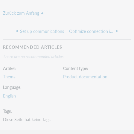
Zurück zum Anfang
Set up communications
Optimize connection if your library uses proxy server(s)
RECOMMENDED ARTICLES
There are no recommended articles.
Artikel
Content type
Thema
Product documentation
Language
English
Tags
Diese Seite hat keine Tags.