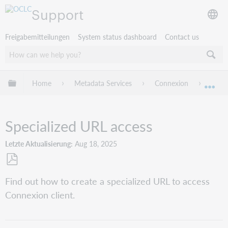
Support
Freigabemitteilungen
System status dashboard
Contact us
Globale Hierarchie expandieren/verbergen
Home
Metadata Services
Connexion
Conne
Exp
Specialized URL access
Letzte Aktualisierung
Aug 18, 2025
Als
Find out how to create a specialized URL to access
PDF
Connexion client.
speichern