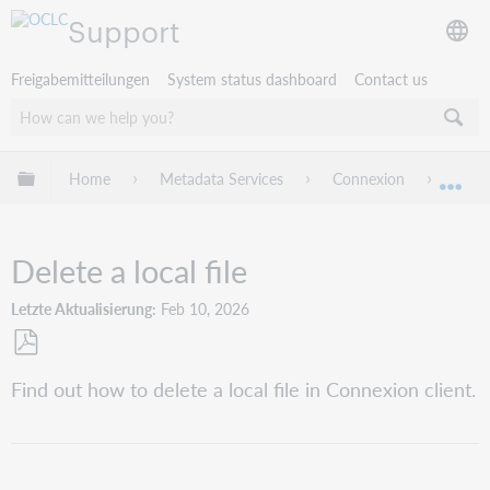
Support
Freigabemitteilungen
System status dashboard
Contact us
Globale Hierarchie expandieren/verbergen
Home
Metadata Services
Connexion
Conne
Exp
Delete a local file
Letzte Aktualisierung
Feb 10, 2026
Als
Find out how to delete a local file in Connexion client.
PDF
speichern