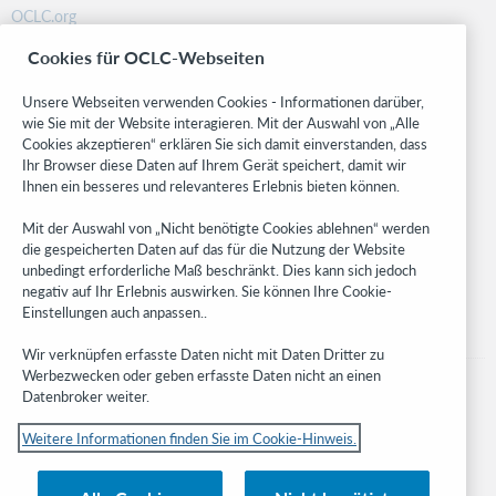
OCLC.org
BibFormats
Cookies für OCLC-Webseiten
Community
Research
Unsere Webseiten verwenden Cookies - Informationen darüber,
WebJunction
wie Sie mit der Website interagieren. Mit der Auswahl von „Alle
Cookies akzeptieren“ erklären Sie sich damit einverstanden, dass
Developer Network
Ihr Browser diese Daten auf Ihrem Gerät speichert, damit wir
Ihnen ein besseres und relevanteres Erlebnis bieten können.
Stay in the know.
Mit der Auswahl von „Nicht benötigte Cookies ablehnen“ werden
Get the latest product updates, research, events, and much more—
die gespeicherten Daten auf das für die Nutzung der Website
right to your inbox.
unbedingt erforderliche Maß beschränkt. Dies kann sich jedoch
negativ auf Ihr Erlebnis auswirken. Sie können Ihre Cookie-
Subscribe now
Einstellungen auch anpassen..
Wir verknüpfen erfasste Daten nicht mit Daten Dritter zu
Werbezwecken oder geben erfasste Daten nicht an einen
Datenbroker weiter.
Weitere Informationen finden Sie im Cookie-Hinweis.
© 2023 OCLC
Nationale und internationale Marken und/oder Dienstleistungsmarken von