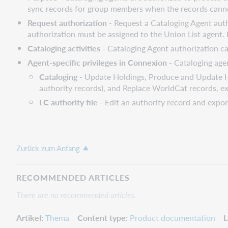
sync records for group members when the records canno
Request authorization
- Request a Cataloging Agent auth
authorization must be assigned to the Union List agent. 
Cataloging activities
- Cataloging Agent authorization cap
Agent-specific privileges in Connexion
- Cataloging age
Cataloging
- Update Holdings, Produce and Update Ho
authority records), and Replace WorldCat records, ex
LC authority file
- Edit an authority record and expor
Zurück zum Anfang
RECOMMENDED ARTICLES
There are no recommended articles.
Artikel
Thema
Content type
Product documentation
L