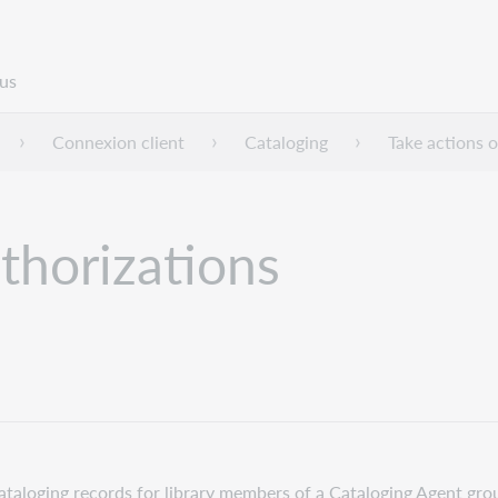
us
Connexion client
Cataloging
Take actions o
thorizations
ataloging records for library members of a Cataloging Agent gro