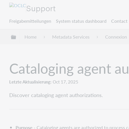
Support
Freigabemitteilungen
System status dashboard
Contact 
Globale Hierarchie expandieren/verbergen
Home
Metadata Services
Connexion
Cataloging agent au
Letzte Aktualisierung
Oct 17, 2025
Discover cataloging agent authorizations.
Purpose
- Cataloging agents are authorized to process c