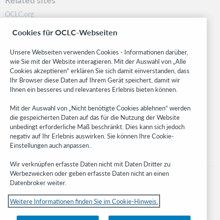
OCLC.org
BibFormats
Cookies für OCLC-Webseiten
Community
Research
Unsere Webseiten verwenden Cookies - Informationen darüber,
WebJunction
wie Sie mit der Website interagieren. Mit der Auswahl von „Alle
Cookies akzeptieren“ erklären Sie sich damit einverstanden, dass
Developer Network
Ihr Browser diese Daten auf Ihrem Gerät speichert, damit wir
Ihnen ein besseres und relevanteres Erlebnis bieten können.
Stay in the know.
Mit der Auswahl von „Nicht benötigte Cookies ablehnen“ werden
Get the latest product updates, research, events, and much more—
die gespeicherten Daten auf das für die Nutzung der Website
right to your inbox.
unbedingt erforderliche Maß beschränkt. Dies kann sich jedoch
negativ auf Ihr Erlebnis auswirken. Sie können Ihre Cookie-
Subscribe now
Einstellungen auch anpassen..
Wir verknüpfen erfasste Daten nicht mit Daten Dritter zu
Werbezwecken oder geben erfasste Daten nicht an einen
Datenbroker weiter.
Weitere Informationen finden Sie im Cookie-Hinweis.
© 2023 OCLC