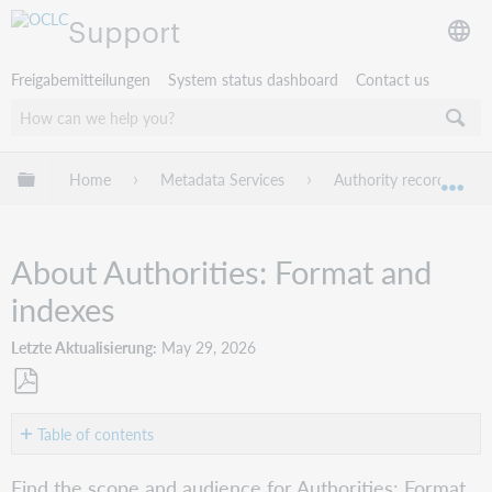
Support
Freigabemitteilungen
System status dashboard
Contact us
Globale Hierarchie expandieren/verbergen
Home
Metadata Services
Authority records
Exp
About Authorities: Format and
indexes
Letzte Aktualisierung
May 29, 2026
Als
PDF
Table of contents
speichern
Scope
Find the scope and audience for Authorities: Format