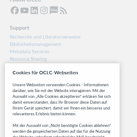
Support
Recherche und Literaturverweise
Bibliotheksmanagement
Metadata Services
Resource Sharing
Librarians’ Toolbox
Cookies für OCLC-Webseiten
Freigabemitteilungen
System status dashboard
Unsere Webseiten verwenden Cookies - Informationen
darüber, wie Sie mit der Website interagieren. Mit der
Related sites
Auswahl von „Alle Cookies akzeptieren“ erklären Sie sich
damit einverstanden, dass Ihr Browser diese Daten auf
OCLC.org
Ihrem Gerät speichert, damit wir Ihnen ein besseres und
BibFormats
relevanteres Erlebnis bieten können.
Community
Mit der Auswahl von „Nicht benötigte Cookies ablehnen“
Research
werden die gespeicherten Daten auf das für die Nutzung
WebJunction
der Website unbedingt erforderliche Maß beschränkt.