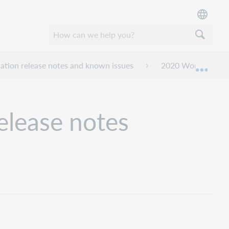
ation release notes and known issues
2020 WorldShare Co
Expan
elease notes