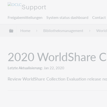
Support
Freigabemitteilungen
System status dashboard
Contact 
Globale Hierarchie expandieren/verbergen
Home
Bibliotheksmanagement
WorldS
2020 WorldShare Col
Letzte Aktualisierung
Jan 22, 2020
Review WorldShare Collection Evaluation release n