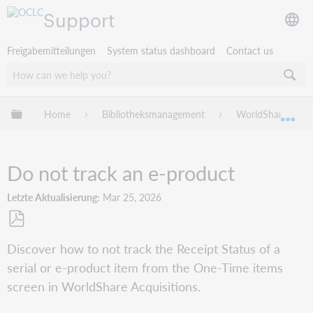
Support
Freigabemitteilungen
System status dashboard
Contact us
Globale Hierarchie expandieren/verbergen
Home
Bibliotheksmanagement
WorldShare Acqui
Exp
Do not track an e-product
Letzte Aktualisierung
Mar 25, 2026
Als
Discover how to not track the Receipt Status of a
PDF
serial or e-product item from the One-Time items
speichern
screen in WorldShare Acquisitions.