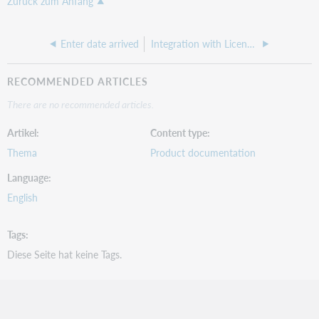
Zurück zum Anfang
Enter date arrived
Integration with License Manager and WorldCat knowledge base
RECOMMENDED ARTICLES
There are no recommended articles.
Artikel
Content type
Thema
Product documentation
Language
English
Tags
Diese Seite hat keine Tags.