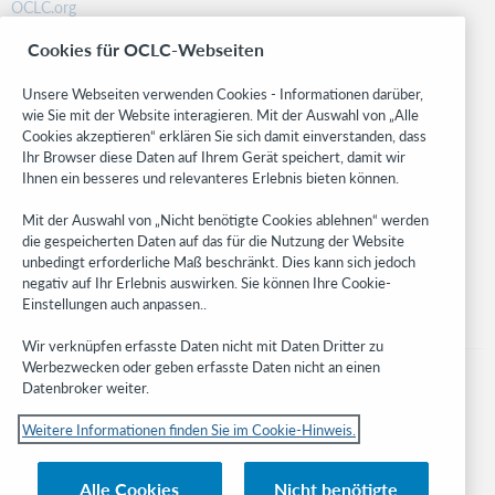
OCLC.org
BibFormats
Cookies für OCLC-Webseiten
Community
Research
Unsere Webseiten verwenden Cookies - Informationen darüber,
WebJunction
wie Sie mit der Website interagieren. Mit der Auswahl von „Alle
Cookies akzeptieren“ erklären Sie sich damit einverstanden, dass
Developer Network
Ihr Browser diese Daten auf Ihrem Gerät speichert, damit wir
Ihnen ein besseres und relevanteres Erlebnis bieten können.
Stay in the know.
Mit der Auswahl von „Nicht benötigte Cookies ablehnen“ werden
Get the latest product updates, research, events, and much more—
die gespeicherten Daten auf das für die Nutzung der Website
right to your inbox.
unbedingt erforderliche Maß beschränkt. Dies kann sich jedoch
negativ auf Ihr Erlebnis auswirken. Sie können Ihre Cookie-
Subscribe now
Einstellungen auch anpassen..
Wir verknüpfen erfasste Daten nicht mit Daten Dritter zu
Werbezwecken oder geben erfasste Daten nicht an einen
Datenbroker weiter.
Weitere Informationen finden Sie im Cookie-Hinweis.
© 2023 OCLC
Nationale und internationale Marken und/oder Dienstleistungsmarken von
Alle Cookies
Nicht benötigte