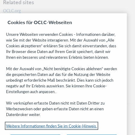
Related sites
OCLC.org
BibFormats
Cookies für OCLC-Webseiten
Community
Research
Unsere Webseiten verwenden Cookies - Informationen darüber,
WebJunction
wie Sie mit der Website interagieren. Mit der Auswahl von „Alle
Cookies akzeptieren“ erklären Sie sich damit einverstanden, dass
Developer Network
Ihr Browser diese Daten auf Ihrem Gerät speichert, damit wir
Ihnen ein besseres und relevanteres Erlebnis bieten können.
Stay in the know.
Mit der Auswahl von „Nicht benötigte Cookies ablehnen“ werden
Get the latest product updates, research, events, and much more—
die gespeicherten Daten auf das für die Nutzung der Website
right to your inbox.
unbedingt erforderliche Maß beschränkt. Dies kann sich jedoch
negativ auf Ihr Erlebnis auswirken. Sie können Ihre Cookie-
Subscribe now
Einstellungen auch anpassen..
Wir verknüpfen erfasste Daten nicht mit Daten Dritter zu
Werbezwecken oder geben erfasste Daten nicht an einen
Datenbroker weiter.
Weitere Informationen finden Sie im Cookie-Hinweis.
© 2023 OCLC