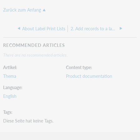
Zurück zum Anfang
About Label Print Lists
2. Add records to a label print list
RECOMMENDED ARTICLES
There are no recommended articles.
Artikel
Content type
Thema
Product documentation
Language
English
Tags
Diese Seite hat keine Tags.