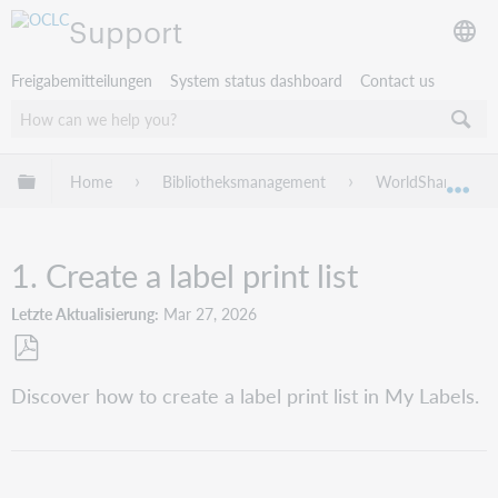
Support
Freigabemitteilungen
System status dashboard
Contact us
Globale Hierarchie expandieren/verbergen
Home
Bibliotheksmanagement
WorldShare Acqui
Exp
1. Create a label print list
Letzte Aktualisierung
Mar 27, 2026
Als
Discover how to create a label print list in My Labels.
PDF
speichern