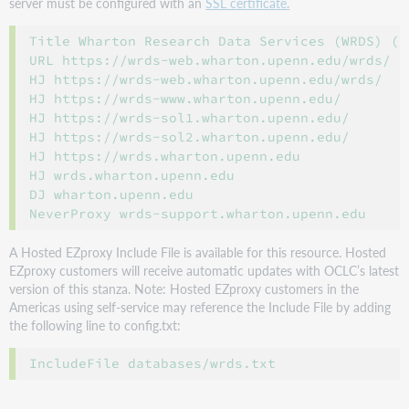
server must be configured with an
SSL certificate.
Title Wharton Research Data Services (WRDS) (u
URL https://wrds-web.wharton.upenn.edu/wrds/

HJ https://wrds-web.wharton.upenn.edu/wrds/

HJ https://wrds-www.wharton.upenn.edu/

HJ https://wrds-sol1.wharton.upenn.edu/

HJ https://wrds-sol2.wharton.upenn.edu/

HJ https://wrds.wharton.upenn.edu

HJ wrds.wharton.upenn.edu

DJ wharton.upenn.edu

A Hosted EZproxy Include File is available for this resource. Hosted
EZproxy customers will receive automatic updates with OCLC’s latest
version of this stanza. Note: Hosted EZproxy customers in the
Americas using self-service may reference the Include File by adding
the following line to config.txt: