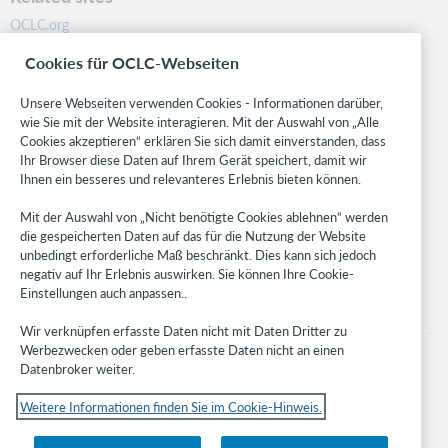
OCLC.org
BibFormats
Cookies für OCLC-Webseiten
Community
Research
Unsere Webseiten verwenden Cookies - Informationen darüber,
WebJunction
wie Sie mit der Website interagieren. Mit der Auswahl von „Alle
Cookies akzeptieren“ erklären Sie sich damit einverstanden, dass
Developer Network
Ihr Browser diese Daten auf Ihrem Gerät speichert, damit wir
Ihnen ein besseres und relevanteres Erlebnis bieten können.
Stay in the know.
Mit der Auswahl von „Nicht benötigte Cookies ablehnen“ werden
Get the latest product updates, research, events, and much more—
die gespeicherten Daten auf das für die Nutzung der Website
right to your inbox.
unbedingt erforderliche Maß beschränkt. Dies kann sich jedoch
negativ auf Ihr Erlebnis auswirken. Sie können Ihre Cookie-
Subscribe now
Einstellungen auch anpassen..
Wir verknüpfen erfasste Daten nicht mit Daten Dritter zu
Werbezwecken oder geben erfasste Daten nicht an einen
Datenbroker weiter.
Weitere Informationen finden Sie im Cookie-Hinweis.
© 2023 OCLC