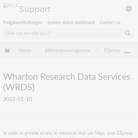
Support
Freigabemitteilungen
System status dashboard
Contact us
Globale Hierarchie expandieren/verbergen
Home
Bibliotheksmanagement
EZproxy
EZ
Exp
Wharton Research Data Services
(WRDS)
2022-01-10
In order to provide access to resources that use https, your EZproxy