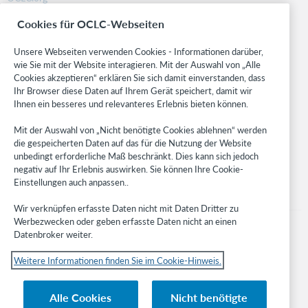
BibFormats
Cookies für OCLC-Webseiten
Community
Research
Unsere Webseiten verwenden Cookies - Informationen darüber,
WebJunction
wie Sie mit der Website interagieren. Mit der Auswahl von „Alle
Cookies akzeptieren“ erklären Sie sich damit einverstanden, dass
Developer Network
Ihr Browser diese Daten auf Ihrem Gerät speichert, damit wir
Ihnen ein besseres und relevanteres Erlebnis bieten können.
Stay in the know.
Mit der Auswahl von „Nicht benötigte Cookies ablehnen“ werden
Get the latest product updates, research, events, and much more—
die gespeicherten Daten auf das für die Nutzung der Website
right to your inbox.
unbedingt erforderliche Maß beschränkt. Dies kann sich jedoch
negativ auf Ihr Erlebnis auswirken. Sie können Ihre Cookie-
Subscribe now
Einstellungen auch anpassen..
Wir verknüpfen erfasste Daten nicht mit Daten Dritter zu
Werbezwecken oder geben erfasste Daten nicht an einen
Datenbroker weiter.
Weitere Informationen finden Sie im Cookie-Hinweis.
© 2023 OCLC
Nationale und internationale Marken und/oder Dienstleistungsmarken von
Alle Cookies
Nicht benötigte
OCLC, Inc. und verbundenen Unternehmen