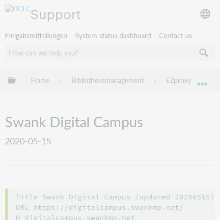
Support
Freigabemitteilungen
System status dashboard
Contact us
Globale Hierarchie expandieren/verbergen
Home
Bibliotheksmanagement
EZproxy
EZ
Exp
Swank Digital Campus
2020-05-15
Title Swank Digital Campus (updated 20200515)

URL https://digitalcampus.swankmp.net/

H digitalcampus.swankmp.net
