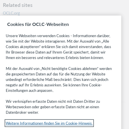
Related sites
OCLC.org
BibFormats
Cookies für OCLC-Webseiten
Community
Research
Unsere Webseiten verwenden Cookies - Informationen darüber,
WebJunction
wie Sie mit der Website interagieren. Mit der Auswahl von „Alle
Cookies akzeptieren“ erklären Sie sich damit einverstanden, dass
Developer Network
Ihr Browser diese Daten auf Ihrem Gerät speichert, damit wir
Ihnen ein besseres und relevanteres Erlebnis bieten können.
Stay in the know.
Mit der Auswahl von „Nicht benötigte Cookies ablehnen“ werden
Get the latest product updates, research, events, and much more—
die gespeicherten Daten auf das für die Nutzung der Website
right to your inbox.
unbedingt erforderliche Maß beschränkt. Dies kann sich jedoch
negativ auf Ihr Erlebnis auswirken. Sie können Ihre Cookie-
Subscribe now
Einstellungen auch anpassen..
Wir verknüpfen erfasste Daten nicht mit Daten Dritter zu
Werbezwecken oder geben erfasste Daten nicht an einen
Datenbroker weiter.
Weitere Informationen finden Sie im Cookie-Hinweis.
© 2023 OCLC