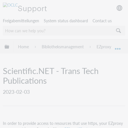
Support
Freigabemitteilungen
System status dashboard
Contact us
Globale Hierarchie expandieren/verbergen
Home
Bibliotheksmanagement
EZproxy
EZ
Exp
Scientific.NET - Trans Tech
Publications
2023-02-03
In order to provide access to resources that use https, your EZproxy