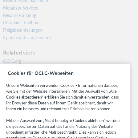
Bibliotheksmanagement
Metadata Services
Resource Sharing
Librarians’ Toolbox
Freigabemitteilungen
System status dashboard
Related sites
OCLC.org
BibFormats
Cookies für OCLC-Webseiten
Community
Research
Unsere Webseiten verwenden Cookies - Informationen darüber,
WebJunction
wie Sie mit der Website interagieren. Mit der Auswahl von „Alle
Cookies akzeptieren“ erklären Sie sich damit einverstanden, dass
Developer Network
Ihr Browser diese Daten auf Ihrem Gerät speichert, damit wir
Ihnen ein besseres und relevanteres Erlebnis bieten können.
Stay in the know.
Mit der Auswahl von „Nicht benötigte Cookies ablehnen“ werden
Get the latest product updates, research, events, and much more—
die gespeicherten Daten auf das für die Nutzung der Website
right to your inbox.
unbedingt erforderliche Maß beschränkt. Dies kann sich jedoch
negativ auf Ihr Erlebnis auswirken. Sie können Ihre Cookie-