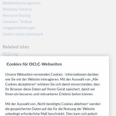
Bibliotheksmanagement
Metadata Services
Resource Sharing
Librarians’ Toolbox
Freigabemitteilungen
System status dashboard
Related sites
OCLC.org
BibFormats
Cookies für OCLC-Webseiten
Community
Research
Unsere Webseiten verwenden Cookies - Informationen darüber,
WebJunction
wie Sie mit der Website interagieren. Mit der Auswahl von „Alle
Cookies akzeptieren“ erklären Sie sich damit einverstanden, dass
Developer Network
Ihr Browser diese Daten auf Ihrem Gerät speichert, damit wir
Ihnen ein besseres und relevanteres Erlebnis bieten können.
Stay in the know.
Mit der Auswahl von „Nicht benötigte Cookies ablehnen“ werden
Get the latest product updates, research, events, and much more—
die gespeicherten Daten auf das für die Nutzung der Website
right to your inbox.
unbedingt erforderliche Maß beschränkt. Dies kann sich jedoch