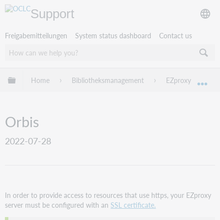
Support
Freigabemitteilungen
System status dashboard
Contact us
Globale Hierarchie expandieren/verbergen
Home
Bibliotheksmanagement
EZproxy
EZ
Exp
Orbis
2022-07-28
In order to provide access to resources that use https, your EZproxy
server must be configured with an
SSL certificate.