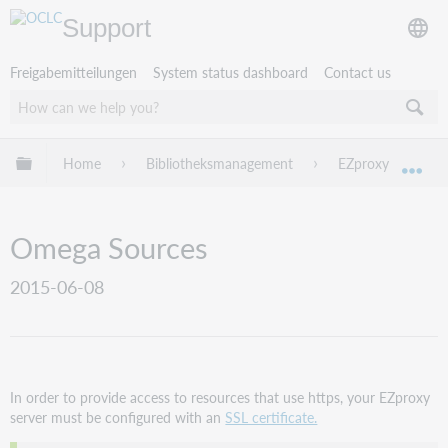
Support
Freigabemitteilungen
System status dashboard
Contact us
Globale Hierarchie expandieren/verbergen
Home
Bibliotheksmanagement
EZproxy
EZ
Exp
Omega Sources
2015-06-08
In order to provide access to resources that use https, your EZproxy
server must be configured with an
SSL certificate.