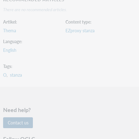
There are no recommended articles.
Artikel
Content type
Thema
EZproxy stanza
Language
English
Tags
O
stanza
Need help?
Contact us
Follow OCLC