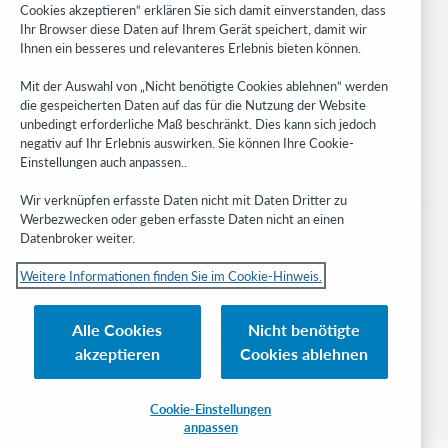
Cookies akzeptieren“ erklären Sie sich damit einverstanden, dass
Developer Network
Ihr Browser diese Daten auf Ihrem Gerät speichert, damit wir
Ihnen ein besseres und relevanteres Erlebnis bieten können.
Stay in the know.
Mit der Auswahl von „Nicht benötigte Cookies ablehnen“ werden
Get the latest product updates, research, events, and much more—
die gespeicherten Daten auf das für die Nutzung der Website
right to your inbox.
unbedingt erforderliche Maß beschränkt. Dies kann sich jedoch
negativ auf Ihr Erlebnis auswirken. Sie können Ihre Cookie-
Subscribe now
Einstellungen auch anpassen..
Wir verknüpfen erfasste Daten nicht mit Daten Dritter zu
Werbezwecken oder geben erfasste Daten nicht an einen
Datenbroker weiter.
Weitere Informationen finden Sie im Cookie-Hinweis.
© 2023 OCLC
Nationale und internationale Marken und/oder Dienstleistungsmarken von
Alle Cookies
Nicht benötigte
OCLC, Inc. und verbundenen Unternehmen
akzeptieren
Cookies ablehnen
Cookie-Hinweis
Cookie list and settings
Privacy policy
Richtlinien zur Barrierefreiheit
ISO 27001 Certificate
Cookie-Einstellungen
anpassen