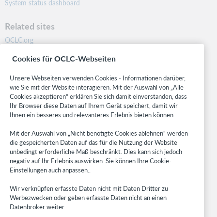
System status dashboard
Related sites
OCLC.org
BibFormats
Cookies für OCLC-Webseiten
Community
Research
Unsere Webseiten verwenden Cookies - Informationen darüber,
WebJunction
wie Sie mit der Website interagieren. Mit der Auswahl von „Alle
Cookies akzeptieren“ erklären Sie sich damit einverstanden, dass
Developer Network
Ihr Browser diese Daten auf Ihrem Gerät speichert, damit wir
Ihnen ein besseres und relevanteres Erlebnis bieten können.
Stay in the know.
Mit der Auswahl von „Nicht benötigte Cookies ablehnen“ werden
Get the latest product updates, research, events, and much more—
die gespeicherten Daten auf das für die Nutzung der Website
right to your inbox.
unbedingt erforderliche Maß beschränkt. Dies kann sich jedoch
negativ auf Ihr Erlebnis auswirken. Sie können Ihre Cookie-
Subscribe now
Einstellungen auch anpassen..
Wir verknüpfen erfasste Daten nicht mit Daten Dritter zu
Werbezwecken oder geben erfasste Daten nicht an einen
Datenbroker weiter.