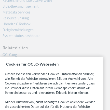
Recherche und Literaturverweise
Bibliotheksmanagement
Metadata Services
Resource Sharing
Librarians’ Toolbox
Freigabemitteilungen
System status dashboard
Related sites
OCLC.org
BibFormats
Cookies für OCLC-Webseiten
Community
Research
Unsere Webseiten verwenden Cookies - Informationen darüber,
WebJunction
wie Sie mit der Website interagieren. Mit der Auswahl von „Alle
Cookies akzeptieren“ erklären Sie sich damit einverstanden, dass
Developer Network
Ihr Browser diese Daten auf Ihrem Gerät speichert, damit wir
Ihnen ein besseres und relevanteres Erlebnis bieten können.
Stay in the know.
Mit der Auswahl von „Nicht benötigte Cookies ablehnen“ werden
Get the latest product updates, research, events, and much more—
die gespeicherten Daten auf das für die Nutzung der Website
right to your inbox.