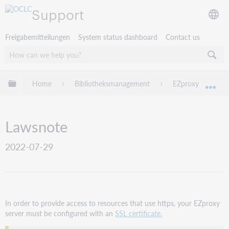
Support
Freigabemitteilungen
System status dashboard
Contact us
Globale Hierarchie expandieren/verbergen
Home
Bibliotheksmanagement
EZproxy
EZ
Exp
Lawsnote
2022-07-29
In order to provide access to resources that use https, your EZproxy
server must be configured with an
SSL certificate.