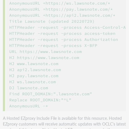
AnonymousURL +https://ws.lawsnote.com/*

AnonymousURL +https://pay.lawsnote.com/*

AnonymousURL +https://api2.lawsnote.com/*

Title Lawsnote (updated 20220729)

HTTPHeader -request -process Access-Control-All
HTTPHeader -request -process access-token

HTTPHeader -request -process Authorization

HTTPHeader -request -process X-BFP

URL https://www.lawsnote.com

HJ https://www.lawsnote.com

HJ www.lawsnote.com

HJ api2.lawsnote.com

HJ pay.lawsnote.com

HJ ws.lawsnote.com

DJ lawsnote.com

Find ROOT_DOMAIN:".lawsnote.com"

Replace ROOT_DOMAIN:"^L"

A Hosted EZproxy Include File is available for this resource. Hosted
EZproxy customers will receive automatic updates with OCLC’s latest