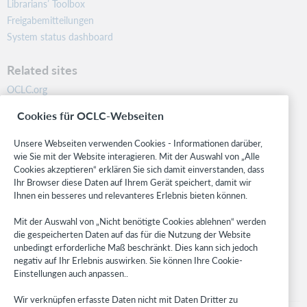
Librarians’ Toolbox
Freigabemitteilungen
System status dashboard
Related sites
OCLC.org
BibFormats
Cookies für OCLC-Webseiten
Community
Research
Unsere Webseiten verwenden Cookies - Informationen darüber,
WebJunction
wie Sie mit der Website interagieren. Mit der Auswahl von „Alle
Cookies akzeptieren“ erklären Sie sich damit einverstanden, dass
Developer Network
Ihr Browser diese Daten auf Ihrem Gerät speichert, damit wir
Ihnen ein besseres und relevanteres Erlebnis bieten können.
Stay in the know.
Mit der Auswahl von „Nicht benötigte Cookies ablehnen“ werden
Get the latest product updates, research, events, and much more—
die gespeicherten Daten auf das für die Nutzung der Website
right to your inbox.
unbedingt erforderliche Maß beschränkt. Dies kann sich jedoch
negativ auf Ihr Erlebnis auswirken. Sie können Ihre Cookie-
Subscribe now
Einstellungen auch anpassen..
Wir verknüpfen erfasste Daten nicht mit Daten Dritter zu