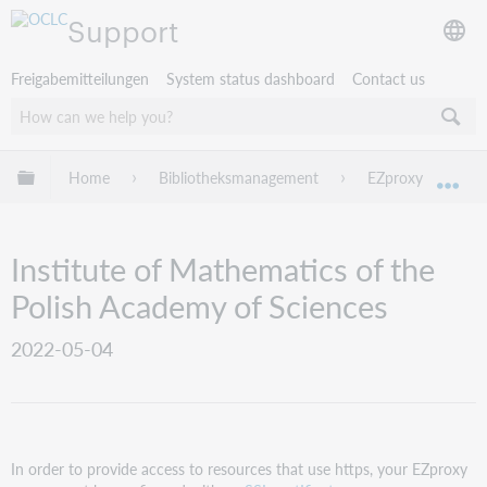
Support
Freigabemitteilungen
System status dashboard
Contact us
Globale Hierarchie expandieren/verbergen
Home
Bibliotheksmanagement
EZproxy
EZ
Exp
Institute of Mathematics of the
Polish Academy of Sciences
2022-05-04
In order to provide access to resources that use https, your EZproxy