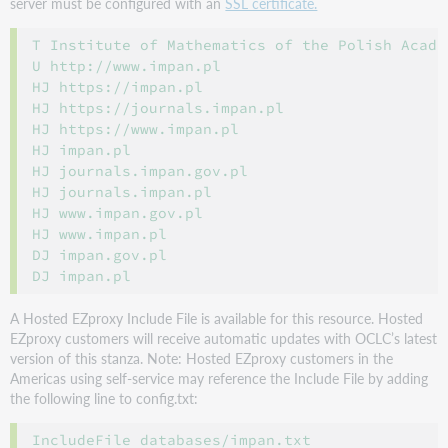
server must be configured with an
SSL certificate.
T Institute of Mathematics of the Polish Acade
U http://www.impan.pl

HJ https://impan.pl

HJ https://journals.impan.pl

HJ https://www.impan.pl

HJ impan.pl

HJ journals.impan.gov.pl

HJ journals.impan.pl

HJ www.impan.gov.pl

HJ www.impan.pl

DJ impan.gov.pl

A Hosted EZproxy Include File is available for this resource. Hosted
EZproxy customers will receive automatic updates with OCLC’s latest
version of this stanza. Note: Hosted EZproxy customers in the
Americas using self-service may reference the Include File by adding
the following line to config.txt: