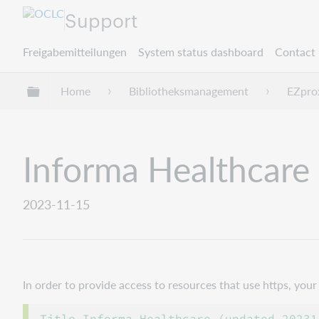
Support
Freigabemitteilungen
System status dashboard
Contact 
Globale Hierarchie expandieren/verbergen
Home
Bibliotheksmanagement
EZpro
Informa Healthcare
2023-11-15
In order to provide access to resources that use https, yo
Title Informa Healthcare (updated 202311