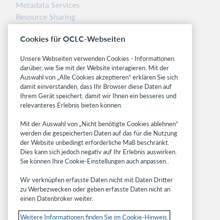
Metadata Services
Resource Sharing
Librarians’ Toolbox
Cookies für OCLC-Webseiten
Freigabemitteilungen
System status dashboard
Unsere Webseiten verwenden Cookies - Informationen
darüber, wie Sie mit der Website interagieren. Mit der
Related sites
Auswahl von „Alle Cookies akzeptieren“ erklären Sie sich
damit einverstanden, dass Ihr Browser diese Daten auf
OCLC.org
Ihrem Gerät speichert, damit wir Ihnen ein besseres und
BibFormats
relevanteres Erlebnis bieten können.
Community
Mit der Auswahl von „Nicht benötigte Cookies ablehnen“
Research
werden die gespeicherten Daten auf das für die Nutzung
WebJunction
der Website unbedingt erforderliche Maß beschränkt.
Developer Network
Dies kann sich jedoch negativ auf Ihr Erlebnis auswirken.
Sie können Ihre Cookie-Einstellungen auch anpassen..
Stay in the know.
Wir verknüpfen erfasste Daten nicht mit Daten Dritter
Get the latest product updates, research,
zu Werbezwecken oder geben erfasste Daten nicht an
einen Datenbroker weiter.
events, and much more—right to your inbox.
Weitere Informationen finden Sie im Cookie-Hinweis.