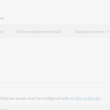
us
xy
EZproxy database stanzas
Database stanzas - I
ur EZproxy server must be configured with an
SSL certificate.
15)
