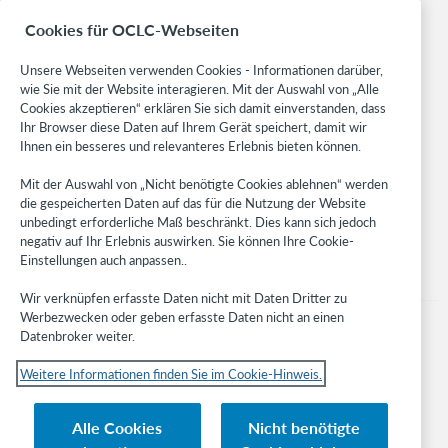
BibFormats
Cookies für OCLC-Webseiten
Community
Research
Unsere Webseiten verwenden Cookies - Informationen darüber,
WebJunction
wie Sie mit der Website interagieren. Mit der Auswahl von „Alle
Cookies akzeptieren“ erklären Sie sich damit einverstanden, dass
Developer Network
Ihr Browser diese Daten auf Ihrem Gerät speichert, damit wir
Ihnen ein besseres und relevanteres Erlebnis bieten können.
Stay in the know.
Mit der Auswahl von „Nicht benötigte Cookies ablehnen“ werden
Get the latest product updates, research, events, and much more—
die gespeicherten Daten auf das für die Nutzung der Website
right to your inbox.
unbedingt erforderliche Maß beschränkt. Dies kann sich jedoch
negativ auf Ihr Erlebnis auswirken. Sie können Ihre Cookie-
Subscribe now
Einstellungen auch anpassen..
Wir verknüpfen erfasste Daten nicht mit Daten Dritter zu
Werbezwecken oder geben erfasste Daten nicht an einen
Datenbroker weiter.
Weitere Informationen finden Sie im Cookie-Hinweis.
© 2023 OCLC
Nationale und internationale Marken und/oder Dienstleistungsmarken von
Alle Cookies
Nicht benötigte
OCLC, Inc. und verbundenen Unternehmen