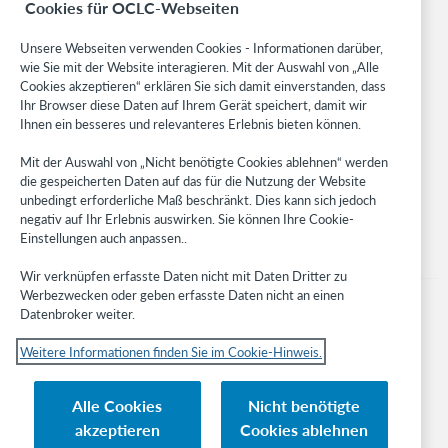
Cookies für OCLC-Webseiten
Community
Research
Unsere Webseiten verwenden Cookies - Informationen darüber,
WebJunction
wie Sie mit der Website interagieren. Mit der Auswahl von „Alle
Cookies akzeptieren“ erklären Sie sich damit einverstanden, dass
Developer Network
Ihr Browser diese Daten auf Ihrem Gerät speichert, damit wir
Ihnen ein besseres und relevanteres Erlebnis bieten können.
Stay in the know.
Mit der Auswahl von „Nicht benötigte Cookies ablehnen“ werden
Get the latest product updates, research, events, and much more—
die gespeicherten Daten auf das für die Nutzung der Website
right to your inbox.
unbedingt erforderliche Maß beschränkt. Dies kann sich jedoch
negativ auf Ihr Erlebnis auswirken. Sie können Ihre Cookie-
Subscribe now
Einstellungen auch anpassen..
Wir verknüpfen erfasste Daten nicht mit Daten Dritter zu
Werbezwecken oder geben erfasste Daten nicht an einen
Datenbroker weiter.
Weitere Informationen finden Sie im Cookie-Hinweis.
© 2023 OCLC
Nationale und internationale Marken und/oder Dienstleistungsmarken von
Alle Cookies
Nicht benötigte
OCLC, Inc. und verbundenen Unternehmen
akzeptieren
Cookies ablehnen
Cookie-Hinweis
Cookie list and settings
Privacy policy