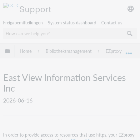
Support
Freigabemitteilungen
System status dashboard
Contact us
Globale Hierarchie expandieren/verbergen
Home
Bibliotheksmanagement
EZproxy
EZ
Exp
East View Information Services
Inc
2026-06-16
In order to provide access to resources that use https, your EZproxy