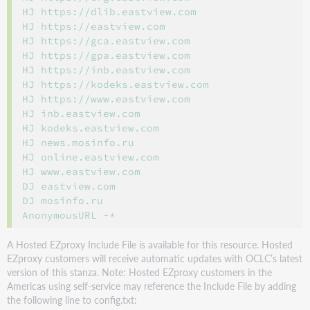
HJ https://dlib.eastview.com

HJ https://eastview.com

HJ https://gca.eastview.com

HJ https://gpa.eastview.com

HJ https://inb.eastview.com

HJ https://kodeks.eastview.com

HJ https://www.eastview.com

HJ inb.eastview.com

HJ kodeks.eastview.com

HJ news.mosinfo.ru

HJ online.eastview.com

HJ www.eastview.com

DJ eastview.com

DJ mosinfo.ru

A Hosted EZproxy Include File is available for this resource. Hosted
EZproxy customers will receive automatic updates with OCLC’s latest
version of this stanza. Note: Hosted EZproxy customers in the
Americas using self-service may reference the Include File by adding
the following line to config.txt: