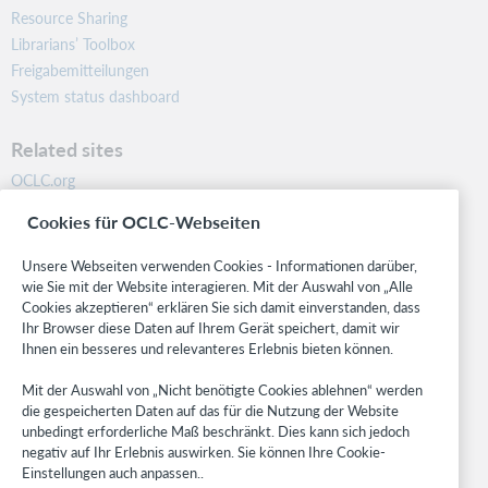
Resource Sharing
Librarians’ Toolbox
Freigabemitteilungen
System status dashboard
Related sites
OCLC.org
BibFormats
Cookies für OCLC-Webseiten
Community
Research
Unsere Webseiten verwenden Cookies - Informationen darüber,
WebJunction
wie Sie mit der Website interagieren. Mit der Auswahl von „Alle
Cookies akzeptieren“ erklären Sie sich damit einverstanden, dass
Developer Network
Ihr Browser diese Daten auf Ihrem Gerät speichert, damit wir
Ihnen ein besseres und relevanteres Erlebnis bieten können.
Stay in the know.
Mit der Auswahl von „Nicht benötigte Cookies ablehnen“ werden
Get the latest product updates, research, events, and much more—
die gespeicherten Daten auf das für die Nutzung der Website
right to your inbox.
unbedingt erforderliche Maß beschränkt. Dies kann sich jedoch
negativ auf Ihr Erlebnis auswirken. Sie können Ihre Cookie-
Subscribe now
Einstellungen auch anpassen..