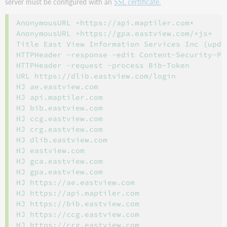
server must be configured with an
SSL certificate.
AnonymousURL +https://api.maptiler.com*

AnonymousURL +https://gpa.eastview.com/*js*

Title East View Information Services Inc (updat
HTTPHeader -response -edit Content-Security-Po
HTTPHeader -request -process Bib-Token

URL https://dlib.eastview.com/login

HJ ae.eastview.com

HJ api.maptiler.com

HJ bib.eastview.com

HJ ccg.eastview.com

HJ crg.eastview.com

HJ dlib.eastview.com

HJ eastview.com

HJ gca.eastview.com

HJ gpa.eastview.com

HJ https://ae.eastview.com

HJ https://api.maptiler.com

HJ https://bib.eastview.com

HJ https://ccg.eastview.com

HJ https://crg.eastview.com
