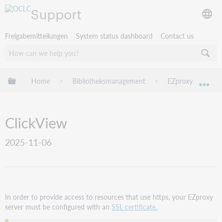
Support
Freigabemitteilungen
System status dashboard
Contact us
Globale Hierarchie expandieren/verbergen
Home
Bibliotheksmanagement
EZproxy
EZ
Exp
ClickView
2025-11-06
In order to provide access to resources that use https, your EZproxy
server must be configured with an
SSL certificate.