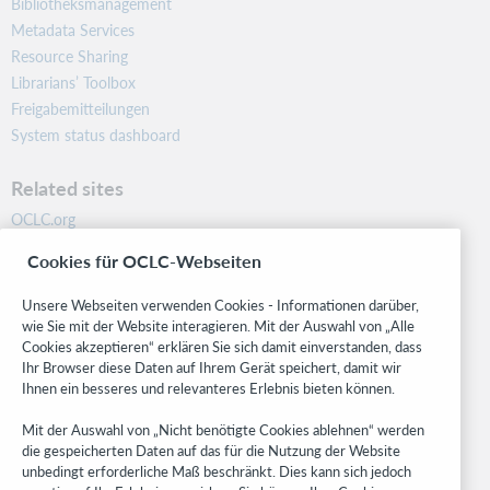
Bibliotheksmanagement
Metadata Services
Resource Sharing
Librarians’ Toolbox
Freigabemitteilungen
System status dashboard
Related sites
OCLC.org
BibFormats
Cookies für OCLC-Webseiten
Community
Research
Unsere Webseiten verwenden Cookies - Informationen darüber,
WebJunction
wie Sie mit der Website interagieren. Mit der Auswahl von „Alle
Cookies akzeptieren“ erklären Sie sich damit einverstanden, dass
Developer Network
Ihr Browser diese Daten auf Ihrem Gerät speichert, damit wir
Ihnen ein besseres und relevanteres Erlebnis bieten können.
Stay in the know.
Mit der Auswahl von „Nicht benötigte Cookies ablehnen“ werden
Get the latest product updates, research, events, and much more—
die gespeicherten Daten auf das für die Nutzung der Website
right to your inbox.
unbedingt erforderliche Maß beschränkt. Dies kann sich jedoch