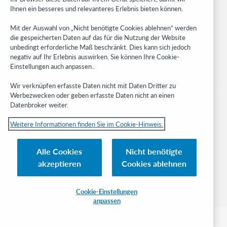
Ihnen ein besseres und relevanteres Erlebnis bieten können.
Stay in the know.
Mit der Auswahl von „Nicht benötigte Cookies ablehnen“ werden
Get the latest product updates, research, events, and much more—
die gespeicherten Daten auf das für die Nutzung der Website
right to your inbox.
unbedingt erforderliche Maß beschränkt. Dies kann sich jedoch
negativ auf Ihr Erlebnis auswirken. Sie können Ihre Cookie-
Subscribe now
Einstellungen auch anpassen..
Wir verknüpfen erfasste Daten nicht mit Daten Dritter zu
Werbezwecken oder geben erfasste Daten nicht an einen
Datenbroker weiter.
Weitere Informationen finden Sie im Cookie-Hinweis.
© 2023 OCLC
Nationale und internationale Marken und/oder Dienstleistungsmarken von
Alle Cookies
Nicht benötigte
OCLC, Inc. und verbundenen Unternehmen
akzeptieren
Cookies ablehnen
Cookie-Hinweis
Cookie list and settings
Privacy policy
Richtlinien zur Barrierefreiheit
ISO 27001 Certificate
Cookie-Einstellungen
anpassen