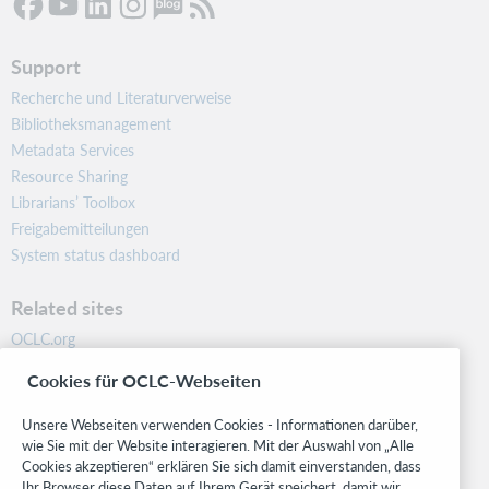
Support
Recherche und Literaturverweise
Bibliotheksmanagement
Metadata Services
Resource Sharing
Librarians’ Toolbox
Freigabemitteilungen
System status dashboard
Related sites
OCLC.org
BibFormats
Cookies für OCLC-Webseiten
Community
Research
Unsere Webseiten verwenden Cookies - Informationen darüber,
WebJunction
wie Sie mit der Website interagieren. Mit der Auswahl von „Alle
Cookies akzeptieren“ erklären Sie sich damit einverstanden, dass
Developer Network
Ihr Browser diese Daten auf Ihrem Gerät speichert, damit wir