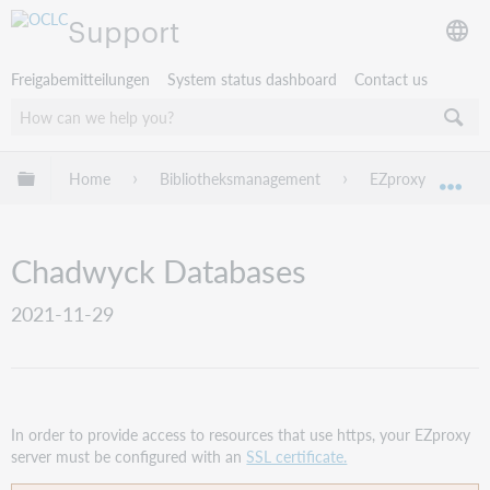
Support
Freigabemitteilungen
System status dashboard
Contact us
Globale Hierarchie expandieren/verbergen
Home
Bibliotheksmanagement
EZproxy
EZ
Exp
Chadwyck Databases
2021-11-29
In order to provide access to resources that use https, your EZproxy
server must be configured with an
SSL certificate.