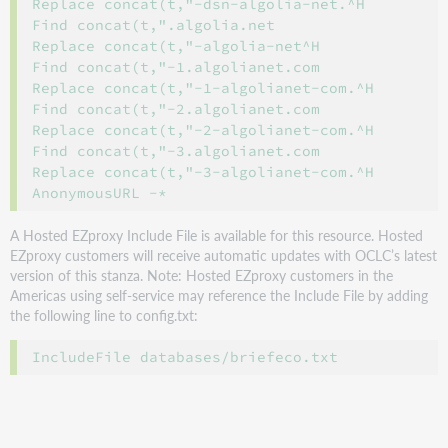
Replace concat(t,"-dsn-algolia-net.^H

Find concat(t,".algolia.net

Replace concat(t,"-algolia-net^H

Find concat(t,"-1.algolianet.com

Replace concat(t,"-1-algolianet-com.^H

Find concat(t,"-2.algolianet.com

Replace concat(t,"-2-algolianet-com.^H

Find concat(t,"-3.algolianet.com

Replace concat(t,"-3-algolianet-com.^H

A Hosted EZproxy Include File is available for this resource. Hosted
EZproxy customers will receive automatic updates with OCLC’s latest
version of this stanza. Note: Hosted EZproxy customers in the
Americas using self-service may reference the Include File by adding
the following line to config.txt: