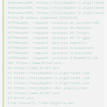
AnonymousURL +https://hsjy8pp8nr-1.algolianet.c
AnonymousURL +https://hsjy8pp8nr-2.algolianet.c
AnonymousURL +https://hsjy8pp8nr-3.algolianet.c
Title Briefeco (updated 20250320)

HTTPHeader -request -process HX-Current-URL

HTTPHeader -request -process HX-Request

HTTPHeader -request -process HX-Target

HTTPHeader -request -process HX-Trigger

HTTPHeader -request -process newrelic

HTTPHeader -request -process traceparent

HTTPHeader -request -process tracestate

HTTPHeader -request -process X-NewRelic-ID

URL https://www.brief.eco

HJ https://app.brief.eco

HJ https://hsjy8pp8nr-1.algolianet.com

HJ https://hsjy8pp8nr-2.algolianet.com

HJ https://hsjy8pp8nr-3.algolianet.com

HJ https://hsjy8pp8nr-dsn.algolia.net

HJ https://www.brief.eco

DJ brief.eco

Find concat(t,"-dsn.algolia.net
