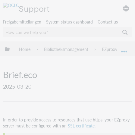
Support
Freigabemitteilungen
System status dashboard
Contact us
Globale Hierarchie expandieren/verbergen
Home
Bibliotheksmanagement
EZproxy
EZ
Exp
Brief.eco
2025-03-20
In order to provide access to resources that use https, your EZproxy
server must be configured with an
SSL certificate.