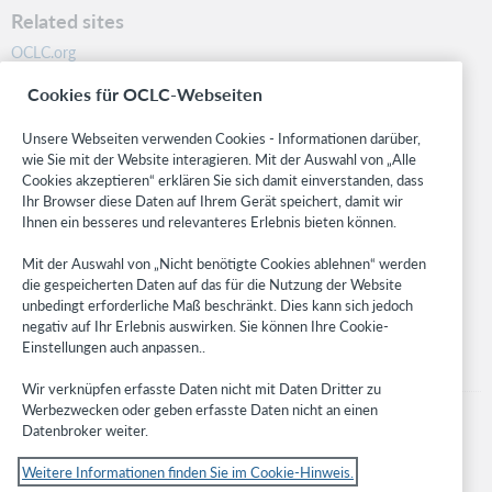
Related sites
OCLC.org
BibFormats
Cookies für OCLC-Webseiten
Community
Research
Unsere Webseiten verwenden Cookies - Informationen darüber,
WebJunction
wie Sie mit der Website interagieren. Mit der Auswahl von „Alle
Cookies akzeptieren“ erklären Sie sich damit einverstanden, dass
Developer Network
Ihr Browser diese Daten auf Ihrem Gerät speichert, damit wir
Ihnen ein besseres und relevanteres Erlebnis bieten können.
Stay in the know.
Mit der Auswahl von „Nicht benötigte Cookies ablehnen“ werden
Get the latest product updates, research, events, and much more—
die gespeicherten Daten auf das für die Nutzung der Website
right to your inbox.
unbedingt erforderliche Maß beschränkt. Dies kann sich jedoch
negativ auf Ihr Erlebnis auswirken. Sie können Ihre Cookie-
Subscribe now
Einstellungen auch anpassen..
Wir verknüpfen erfasste Daten nicht mit Daten Dritter zu
Werbezwecken oder geben erfasste Daten nicht an einen
Datenbroker weiter.
Weitere Informationen finden Sie im Cookie-Hinweis.
© 2023 OCLC