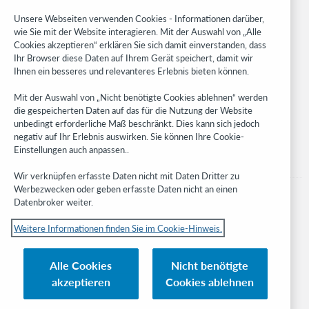
Research
Unsere Webseiten verwenden Cookies - Informationen darüber,
WebJunction
wie Sie mit der Website interagieren. Mit der Auswahl von „Alle
Cookies akzeptieren“ erklären Sie sich damit einverstanden, dass
Developer Network
Ihr Browser diese Daten auf Ihrem Gerät speichert, damit wir
Ihnen ein besseres und relevanteres Erlebnis bieten können.
Stay in the know.
Mit der Auswahl von „Nicht benötigte Cookies ablehnen“ werden
Get the latest product updates, research, events, and much more—
die gespeicherten Daten auf das für die Nutzung der Website
right to your inbox.
unbedingt erforderliche Maß beschränkt. Dies kann sich jedoch
negativ auf Ihr Erlebnis auswirken. Sie können Ihre Cookie-
Subscribe now
Einstellungen auch anpassen..
Wir verknüpfen erfasste Daten nicht mit Daten Dritter zu
Werbezwecken oder geben erfasste Daten nicht an einen
Datenbroker weiter.
Weitere Informationen finden Sie im Cookie-Hinweis.
© 2023 OCLC
Nationale und internationale Marken und/oder Dienstleistungsmarken von
Alle Cookies
Nicht benötigte
OCLC, Inc. und verbundenen Unternehmen
akzeptieren
Cookies ablehnen
Cookie-Hinweis
Cookie list and settings
Privacy policy
Richtlinien zur Barrierefreiheit
ISO 27001 Certificate