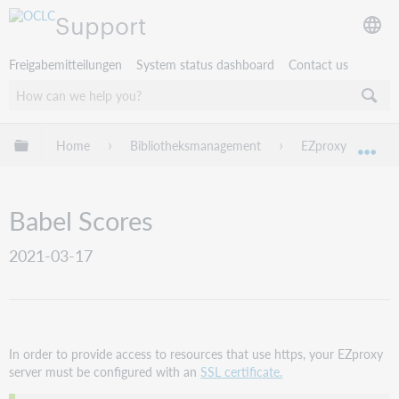
Support
Freigabemitteilungen
System status dashboard
Contact us
Globale Hierarchie expandieren/verbergen
Home
Bibliotheksmanagement
EZproxy
EZ
Exp
Babel Scores
2021-03-17
In order to provide access to resources that use https, your EZproxy
server must be configured with an
SSL certificate.