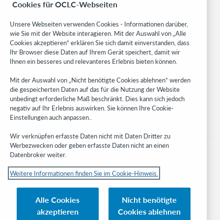
Cookies für OCLC-Webseiten
Community
Research
Unsere Webseiten verwenden Cookies - Informationen darüber,
WebJunction
wie Sie mit der Website interagieren. Mit der Auswahl von „Alle
Cookies akzeptieren“ erklären Sie sich damit einverstanden, dass
Developer Network
Ihr Browser diese Daten auf Ihrem Gerät speichert, damit wir
Ihnen ein besseres und relevanteres Erlebnis bieten können.
Stay in the know.
Mit der Auswahl von „Nicht benötigte Cookies ablehnen“ werden
Get the latest product updates, research, events, and much more—
die gespeicherten Daten auf das für die Nutzung der Website
right to your inbox.
unbedingt erforderliche Maß beschränkt. Dies kann sich jedoch
negativ auf Ihr Erlebnis auswirken. Sie können Ihre Cookie-
Subscribe now
Einstellungen auch anpassen..
Wir verknüpfen erfasste Daten nicht mit Daten Dritter zu
Werbezwecken oder geben erfasste Daten nicht an einen
Datenbroker weiter.
Weitere Informationen finden Sie im Cookie-Hinweis.
© 2023 OCLC
Nationale und internationale Marken und/oder Dienstleistungsmarken von
Alle Cookies
Nicht benötigte
OCLC, Inc. und verbundenen Unternehmen
akzeptieren
Cookies ablehnen
Cookie-Hinweis
Cookie list and settings
Privacy policy