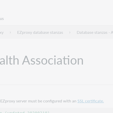
us
xy
EZproxy database stanzas
Database stanzas - 
alth Association
ur EZproxy server must be configured with an
SSL certificate.
n (updated 20200210)
