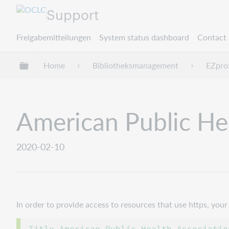
Support
Freigabemitteilungen
System status dashboard
Contact 
Globale Hierarchie expandieren/verbergen
Home
Bibliotheksmanagement
EZpro
American Public He
2020-02-10
In order to provide access to resources that use https, yo
Title American Public Health Associatio