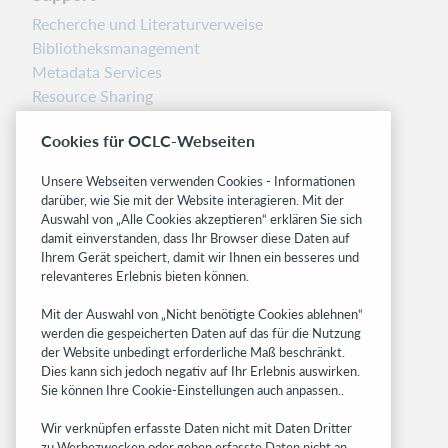
Recherche und Literaturverweise
Bibliotheksmanagement
Metadata Services
Resource Sharing
Librarians’ Toolbox
Cookies für OCLC-Webseiten
Freigabemitteilungen
System status dashboard
Unsere Webseiten verwenden Cookies - Informationen
darüber, wie Sie mit der Website interagieren. Mit der
Related sites
Auswahl von „Alle Cookies akzeptieren“ erklären Sie sich
damit einverstanden, dass Ihr Browser diese Daten auf
OCLC.org
Ihrem Gerät speichert, damit wir Ihnen ein besseres und
BibFormats
relevanteres Erlebnis bieten können.
Community
Mit der Auswahl von „Nicht benötigte Cookies ablehnen“
Research
werden die gespeicherten Daten auf das für die Nutzung
WebJunction
der Website unbedingt erforderliche Maß beschränkt.
Developer Network
Dies kann sich jedoch negativ auf Ihr Erlebnis auswirken.
Sie können Ihre Cookie-Einstellungen auch anpassen..
Stay in the know.
Wir verknüpfen erfasste Daten nicht mit Daten Dritter
zu Werbezwecken oder geben erfasste Daten nicht an