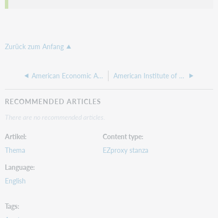
Zurück zum Anfang
American Economic Association
American Institute of Aeronautics and Astronautics (AIAA)
RECOMMENDED ARTICLES
There are no recommended articles.
Artikel
Content type
Thema
EZproxy stanza
Language
English
Tags