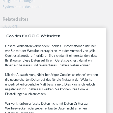
Freigabemitteilungen
System status dashboard
Related sites
OCLC.org
BibFormats
Cookies für OCLC-Webseiten
Community
Research
Unsere Webseiten verwenden Cookies - Informationen darüber,
WebJunction
wie Sie mit der Website interagieren. Mit der Auswahl von „Alle
Cookies akzeptieren“ erklären Sie sich damit einverstanden, dass
Developer Network
Ihr Browser diese Daten auf Ihrem Gerät speichert, damit wir
Ihnen ein besseres und relevanteres Erlebnis bieten können.
Stay in the know.
Mit der Auswahl von „Nicht benötigte Cookies ablehnen“ werden
Get the latest product updates, research, events, and much more—
die gespeicherten Daten auf das für die Nutzung der Website
right to your inbox.
unbedingt erforderliche Maß beschränkt. Dies kann sich jedoch
negativ auf Ihr Erlebnis auswirken. Sie können Ihre Cookie-
Subscribe now
Einstellungen auch anpassen..
Wir verknüpfen erfasste Daten nicht mit Daten Dritter zu
Werbezwecken oder geben erfasste Daten nicht an einen
Datenbroker weiter.