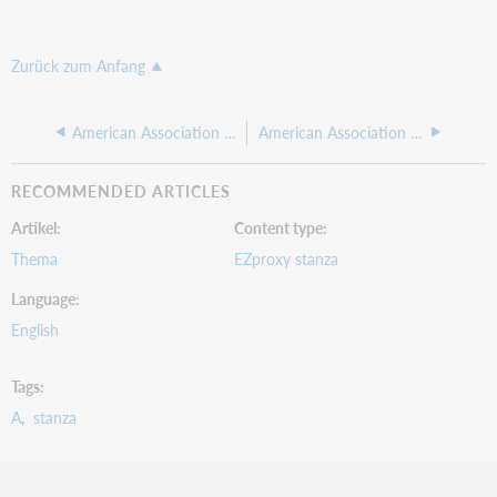
Zurück zum Anfang
American Association for Cancer Research
American Association for the Advancement of Science (AAAS)
RECOMMENDED ARTICLES
Artikel
Content type
Thema
EZproxy stanza
Language
English
Tags
A
stanza