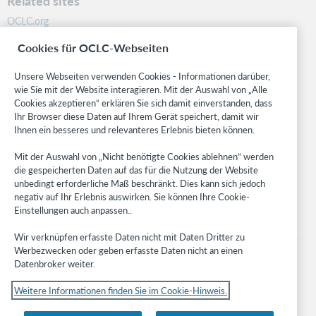
Related sites
OCLC.org
BibFormats
Cookies für OCLC-Webseiten
Community
Research
Unsere Webseiten verwenden Cookies - Informationen darüber,
WebJunction
wie Sie mit der Website interagieren. Mit der Auswahl von „Alle
Cookies akzeptieren“ erklären Sie sich damit einverstanden, dass
Developer Network
Ihr Browser diese Daten auf Ihrem Gerät speichert, damit wir
Ihnen ein besseres und relevanteres Erlebnis bieten können.
Stay in the know.
Mit der Auswahl von „Nicht benötigte Cookies ablehnen“ werden
Get the latest product updates, research, events, and much more—
die gespeicherten Daten auf das für die Nutzung der Website
right to your inbox.
unbedingt erforderliche Maß beschränkt. Dies kann sich jedoch
negativ auf Ihr Erlebnis auswirken. Sie können Ihre Cookie-
Subscribe now
Einstellungen auch anpassen..
Wir verknüpfen erfasste Daten nicht mit Daten Dritter zu
Werbezwecken oder geben erfasste Daten nicht an einen
Datenbroker weiter.
Weitere Informationen finden Sie im Cookie-Hinweis.
© 2023 OCLC