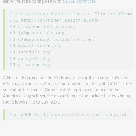
server must be configured with an
SSL certificate.
Title American Association for Clinical Chemis
URL http://clinchem.aaccjnls.org/

HJ clinchem.aaccjnls.org

HJ jalm.aaccjnls.org

HJ d9aqs07uebq07.cloudfront.net

HJ www.clinchem.org

HJ aaccjnls.org

DJ aaccjnls.org

A Hosted EZproxy Include File is available for this resource. Hosted
EZproxy customers will receive automatic updates with OCLC’s latest
version of this stanza. Note: Hosted EZproxy customers in the
Americas using self-service may reference the Include File by adding
the following line to config.txt: