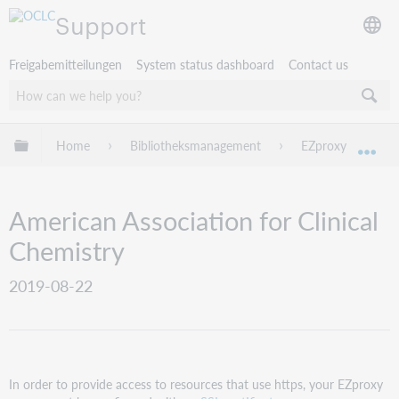
Support
Freigabemitteilungen
System status dashboard
Contact us
Globale Hierarchie expandieren/verbergen
Home
Bibliotheksmanagement
EZproxy
EZ
Exp
American Association for Clinical
Chemistry
2019-08-22
In order to provide access to resources that use https, your EZproxy