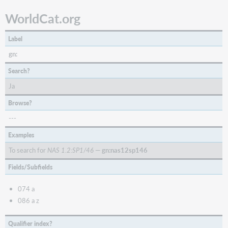
WorldCat.org
Label
gn:
Search?
Ja
Browse?
---
Examples
To search for
NAS 1.2:SP1/46
—
gn:nas12sp146
Fields/Subfields
074 a
086 a z
Qualifier index?