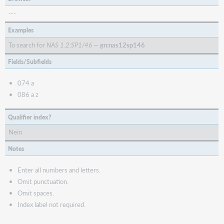
---
Examples
To search for
NAS 1.2:SP1/46
—
gn:nas12sp146
Fields/Subfields
074 a
086 a z
Qualifier index?
Nein
Notes
Enter all numbers and letters.
Omit punctuation.
Omit spaces.
Index label not required.