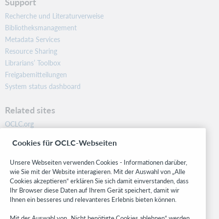
Support
Recherche und Literaturverweise
Bibliotheksmanagement
Metadata Services
Resource Sharing
Librarians’ Toolbox
Freigabemitteilungen
System status dashboard
Related sites
OCLC.org
BibFormats
Cookies für OCLC-Webseiten
Community
Research
Unsere Webseiten verwenden Cookies - Informationen darüber,
WebJunction
wie Sie mit der Website interagieren. Mit der Auswahl von „Alle
Cookies akzeptieren“ erklären Sie sich damit einverstanden, dass
Developer Network
Ihr Browser diese Daten auf Ihrem Gerät speichert, damit wir
Ihnen ein besseres und relevanteres Erlebnis bieten können.
Stay in the know.
Mit der Auswahl von „Nicht benötigte Cookies ablehnen“ werden