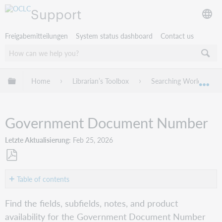
Support
Freigabemitteilungen
System status dashboard
Contact us
Globale Hierarchie expandieren/verbergen
Home
Librarian’s Toolbox
Searching WorldCat In
Exp
Government Document Number
Letzte Aktualisierung
Feb 25, 2026
Als
PDF
Table of contents
speichern
Number
Find the fields, subfields, notes, and product
(gn:)
availability for the Government Document Number
Connexion