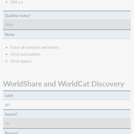
086 a z
Qualifier index?
Nein
Notes
Enter all numbers and letters.
Omit punctuation.
Omit spaces.
WorldShare and WorldCat Discovery
Label
gn:
Search?
Ja
Browse?