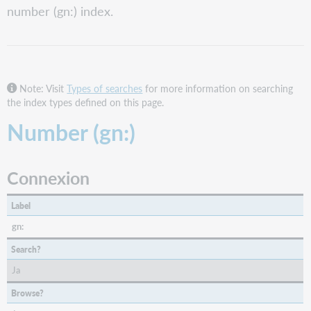
number (gn:) index.
FirstSearch
and
Collection
Manager
query
collections
Note: Visit
Types of searches
for more information on searching
the index types defined on this page.
WorldShare
and
Number (gn:)
WorldCat
Discovery
WorldCat.org
Connexion
Label
gn:
Search?
Ja
Browse?