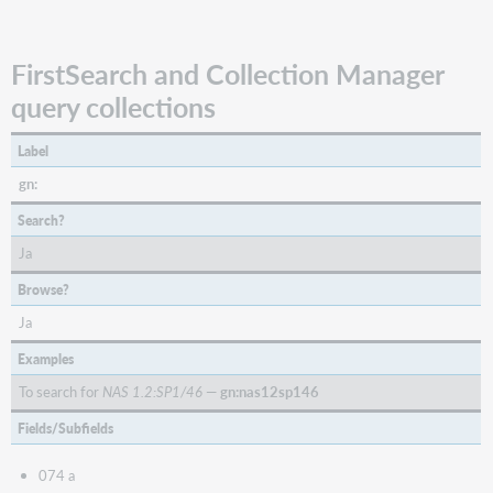
FirstSearch and Collection Manager
query collections
Label
gn:
Search?
Ja
Browse?
Ja
Examples
To search for
NAS 1.2:SP1/46
—
gn:nas12sp146
Fields/Subfields
074 a