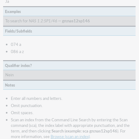
Ja
Examples
To search for
NAS 1.2:SP1/46
—
gn:nas12sp146
Fields/Subfields
074 a
086 a z
Qualifier index?
Nein
Notes
Enter all numbers and letters.
Omit punctuation.
Omit spaces.
Scan an index from the Command Line Search by entering the Scan
command (sca), the index label with appropriate punctuation, and the
term, and then clicking
Search
(
example: sca gn:nas12sp146
). For
more information, see
Browse (scan an index)
.