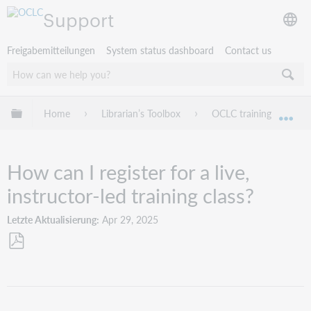
Support
Freigabemitteilungen
System status dashboard
Contact us
Globale Hierarchie expandieren/verbergen
Home
Librarian’s Toolbox
OCLC training
F
Exp
How can I register for a live,
instructor-led training class?
Letzte Aktualisierung
Apr 29, 2025
Als
PDF
speichern