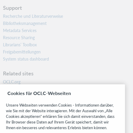
Support
Recherche und Literaturverweise
Bibliotheksmanagement
Metadata Services
Resource Sharing
Librarians’ Toolbox
Freigabemitteilungen
System status dashboard
Related sites
OCLC.org
BibFormats
Cookies für OCLC-Webseiten
Community
Research
Unsere Webseiten verwenden Cookies - Informationen darüber,
WebJunction
wie Sie mit der Website interagieren. Mit der Auswahl von „Alle
Cookies akzeptieren“ erklären Sie sich damit einverstanden, dass
Developer Network
Ihr Browser diese Daten auf Ihrem Gerät speichert, damit wir
Ihnen ein besseres und relevanteres Erlebnis bieten können.
Stay in the know.