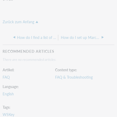
Zurück zum Anfang
How do I find a list of my institution's WSKeys?
How do I set up MarcEdit OCLC Integration?
RECOMMENDED ARTICLES
There are no recommended articles.
Artikel
Content type
FAQ
FAQ & Troubleshooting
Language
English
Tags
WSKey