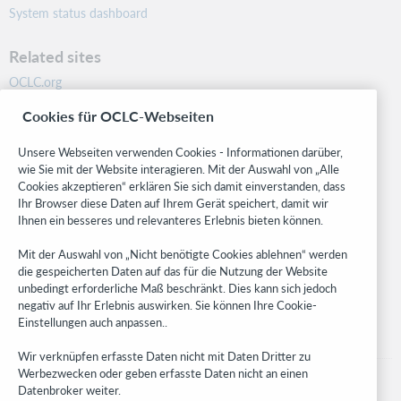
System status dashboard
Related sites
OCLC.org
BibFormats
Cookies für OCLC-Webseiten
Community
Research
Unsere Webseiten verwenden Cookies - Informationen darüber,
WebJunction
wie Sie mit der Website interagieren. Mit der Auswahl von „Alle
Cookies akzeptieren“ erklären Sie sich damit einverstanden, dass
Developer Network
Ihr Browser diese Daten auf Ihrem Gerät speichert, damit wir
Ihnen ein besseres und relevanteres Erlebnis bieten können.
Stay in the know.
Mit der Auswahl von „Nicht benötigte Cookies ablehnen“ werden
Get the latest product updates, research, events, and much more—
die gespeicherten Daten auf das für die Nutzung der Website
right to your inbox.
unbedingt erforderliche Maß beschränkt. Dies kann sich jedoch
negativ auf Ihr Erlebnis auswirken. Sie können Ihre Cookie-
Subscribe now
Einstellungen auch anpassen..
Wir verknüpfen erfasste Daten nicht mit Daten Dritter zu
Werbezwecken oder geben erfasste Daten nicht an einen
Datenbroker weiter.