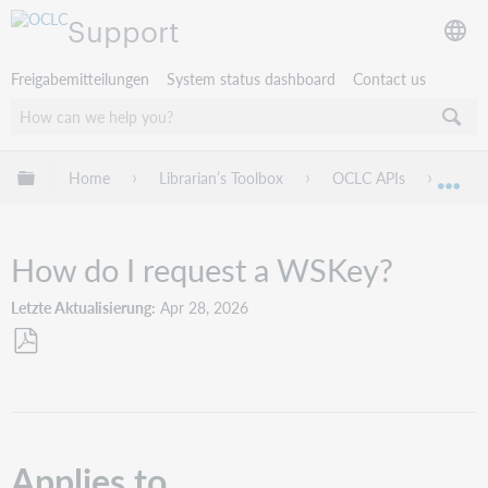
Support
Freigabemitteilungen
System status dashboard
Contact us
Globale Hierarchie expandieren/verbergen
Home
Librarian’s Toolbox
OCLC APIs
Trou
Exp
How do I request a WSKey?
Letzte Aktualisierung
Apr 28, 2026
Als
PDF
speichern
Applies to