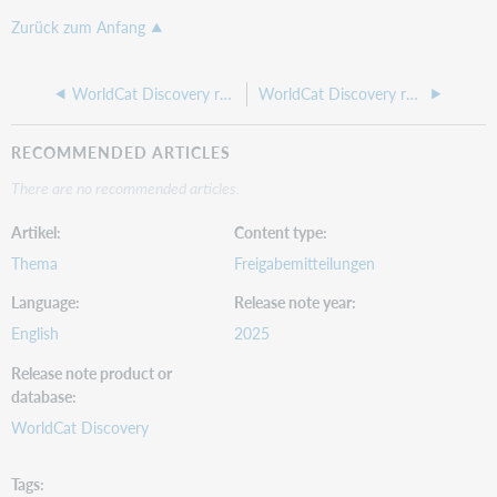
Zurück zum Anfang
WorldCat Discovery release notes, 20 August 2025
WorldCat Discovery release notes, 31 July 2025
RECOMMENDED ARTICLES
There are no recommended articles.
Artikel
Content type
Thema
Freigabemitteilungen
Language
Release note year
English
2025
Release note product or
database
WorldCat Discovery
Tags