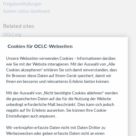
Freigabemitteilungen
System status dashboard
Related sites
OCLC.org
BibFormats
Cookies für OCLC-Webseiten
Community
Research
Unsere Webseiten verwenden Cookies - Informationen darüber,
WebJunction
wie Sie mit der Website interagieren. Mit der Auswahl von „Alle
Cookies akzeptieren“ erklären Sie sich damit einverstanden, dass
Developer Network
Ihr Browser diese Daten auf Ihrem Gerät speichert, damit wir
Ihnen ein besseres und relevanteres Erlebnis bieten können.
Stay in the know.
Mit der Auswahl von „Nicht benötigte Cookies ablehnen“ werden
Get the latest product updates, research, events, and much more—
die gespeicherten Daten auf das für die Nutzung der Website
right to your inbox.
unbedingt erforderliche Maß beschränkt. Dies kann sich jedoch
negativ auf Ihr Erlebnis auswirken. Sie können Ihre Cookie-
Subscribe now
Einstellungen auch anpassen..
Wir verknüpfen erfasste Daten nicht mit Daten Dritter zu
Werbezwecken oder geben erfasste Daten nicht an einen