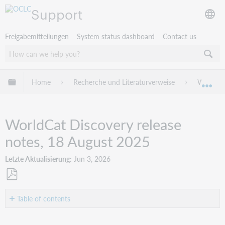
Support
Freigabemitteilungen
System status dashboard
Contact us
Globale Hierarchie expandieren/verbergen
Home
Recherche und Literaturverweise
WorldCat
Exp
WorldCat Discovery release
notes, 18 August 2025
Letzte Aktualisierung
Jun 3, 2026
Als
PDF
Table of contents
speichern
Introduction