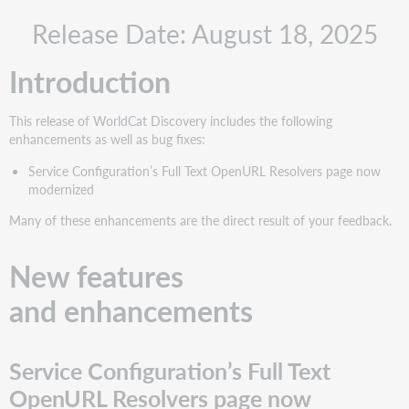
New features
Release Date: August 18, 2025
and enhancements
Service
Introduction
Configuration’s
Full
Text
This release of WorldCat Discovery includes the following
OpenURL
enhancements as well as bug fixes:
Resolvers page
now
Service Configuration’s Full Text OpenURL Resolvers page now
modernized
modernized
Important
Many of these enhancements are the direct result of your feedback.
links
Product
New features
website
WorldCat
and enhancements
Discovery
events
Support
Service Configuration’s Full Text
websites
OpenURL Resolvers page now
Include