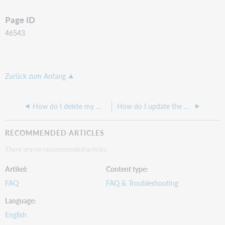
Page ID
46543
Zurück zum Anfang
How do I delete my Worldcat.org account?
How do I update the base URL for my institution in WorldCat.org?
RECOMMENDED ARTICLES
There are no recommended articles.
Artikel
Content type
FAQ
FAQ & Troubleshooting
Language
English