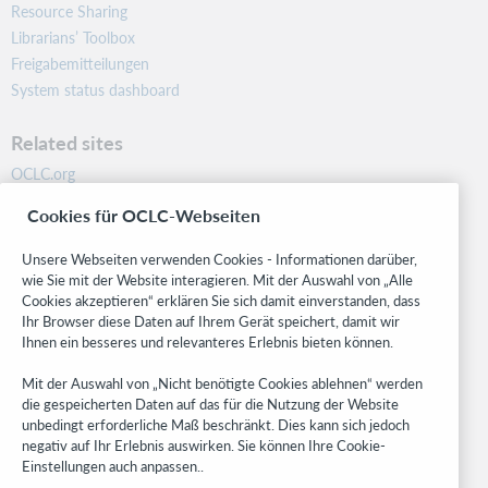
Resource Sharing
Librarians’ Toolbox
Freigabemitteilungen
System status dashboard
Related sites
OCLC.org
BibFormats
Cookies für OCLC-Webseiten
Community
Research
Unsere Webseiten verwenden Cookies - Informationen darüber,
WebJunction
wie Sie mit der Website interagieren. Mit der Auswahl von „Alle
Cookies akzeptieren“ erklären Sie sich damit einverstanden, dass
Developer Network
Ihr Browser diese Daten auf Ihrem Gerät speichert, damit wir
Ihnen ein besseres und relevanteres Erlebnis bieten können.
Stay in the know.
Mit der Auswahl von „Nicht benötigte Cookies ablehnen“ werden
Get the latest product updates, research, events, and much more—
die gespeicherten Daten auf das für die Nutzung der Website
right to your inbox.
unbedingt erforderliche Maß beschränkt. Dies kann sich jedoch
negativ auf Ihr Erlebnis auswirken. Sie können Ihre Cookie-
Subscribe now
Einstellungen auch anpassen..