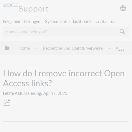
Support
Freigabemitteilungen
System status dashboard
Contact us
Globale Hierarchie expandieren/verbergen
Home
Recherche und Literaturverweise
WorldCat
Exp
How do I remove incorrect Open
Access links?
Letzte Aktualisierung
Apr 17, 2025
Als
PDF
speichern