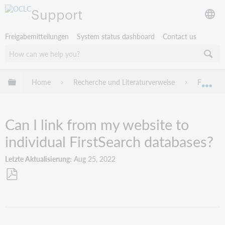
Support
Freigabemitteilungen
System status dashboard
Contact us
Globale Hierarchie expandieren/verbergen
Home
Recherche und Literaturverweise
FirstSea
Exp
Can I link from my website to
individual FirstSearch databases?
Letzte Aktualisierung
Aug 25, 2022
Als
PDF
speichern