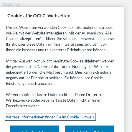
OCLC.org
BibFormats
Cookies für OCLC-Webseiten
Community
Research
Unsere Webseiten verwenden Cookies - Informationen darüber,
WebJunction
wie Sie mit der Website interagieren. Mit der Auswahl von „Alle
Cookies akzeptieren“ erklären Sie sich damit einverstanden, dass
Developer Network
Ihr Browser diese Daten auf Ihrem Gerät speichert, damit wir
Ihnen ein besseres und relevanteres Erlebnis bieten können.
Stay in the know.
Mit der Auswahl von „Nicht benötigte Cookies ablehnen“ werden
Get the latest product updates, research, events, and much more—
die gespeicherten Daten auf das für die Nutzung der Website
right to your inbox.
unbedingt erforderliche Maß beschränkt. Dies kann sich jedoch
negativ auf Ihr Erlebnis auswirken. Sie können Ihre Cookie-
Subscribe now
Einstellungen auch anpassen..
Wir verknüpfen erfasste Daten nicht mit Daten Dritter zu
Werbezwecken oder geben erfasste Daten nicht an einen
Datenbroker weiter.
Weitere Informationen finden Sie im Cookie-Hinweis.
© 2023 OCLC
Nationale und internationale Marken und/oder Dienstleistungsmarken von