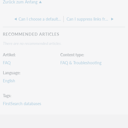
Zurück zum Anfang
Can I choose a default search mode for FirstSearch?
Can I suppress links from MARC 856 fields in FirstSearch?
RECOMMENDED ARTICLES
There are no recommended articles.
Artikel
Content type
FAQ
FAQ & Troubleshooting
Language
English
Tags
FirstSearch databases