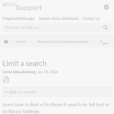
Support
Freigabemitteilungen
System status dashboard
Contact us
Globale Hierarchie expandieren/verbergen
Home
Recherche und Literaturverweise
FirstSea
Exp
Limit a search
Letzte Aktualisierung
Jun 29, 2026
Als
PDF
Table of contents
speichern
Limit
Learn how to limit a FirstSearch search by full text or
a
by library holdings.
search