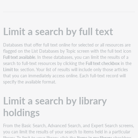
by
full
text
Limit
Limit a search by full text
a
search
by
Databases that offer full text online for selected or all resources are
library
flagged on the List Databases by Topic screen with the full text icon
holdings
Full text available
. In these databases, you can limit the results of a
search to full-text resources by clicking the
Full text checkbox
in the
Limit to:
section. Your list of results will include only those articles
that you can immediately access online. Each full-text record will
specify the available format.
Limit a search by library
holdings
From the Basic Search, Advanced Search, and Expert Search screens,
you can limit the results of your search to items held in a particular
library. To limit to your library, click the
Items in my library
checkbox.