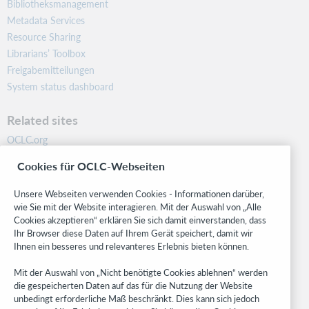
Bibliotheksmanagement
Metadata Services
Resource Sharing
Librarians’ Toolbox
Freigabemitteilungen
System status dashboard
Related sites
OCLC.org
BibFormats
Cookies für OCLC-Webseiten
Community
Research
Unsere Webseiten verwenden Cookies - Informationen darüber,
WebJunction
wie Sie mit der Website interagieren. Mit der Auswahl von „Alle
Cookies akzeptieren“ erklären Sie sich damit einverstanden, dass
Developer Network
Ihr Browser diese Daten auf Ihrem Gerät speichert, damit wir
Ihnen ein besseres und relevanteres Erlebnis bieten können.
Stay in the know.
Mit der Auswahl von „Nicht benötigte Cookies ablehnen“ werden
Get the latest product updates, research, events, and much more—
die gespeicherten Daten auf das für die Nutzung der Website
right to your inbox.
unbedingt erforderliche Maß beschränkt. Dies kann sich jedoch