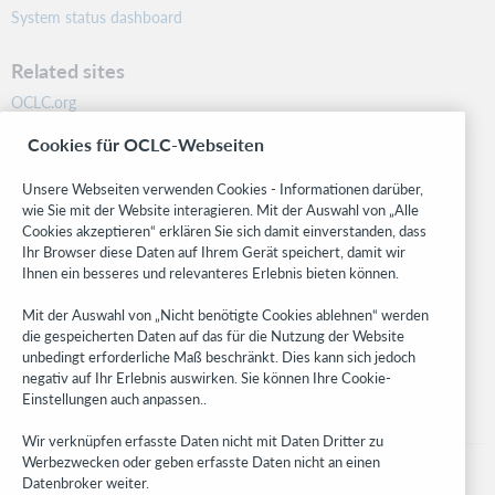
System status dashboard
Related sites
OCLC.org
BibFormats
Cookies für OCLC-Webseiten
Community
Research
Unsere Webseiten verwenden Cookies - Informationen darüber,
WebJunction
wie Sie mit der Website interagieren. Mit der Auswahl von „Alle
Cookies akzeptieren“ erklären Sie sich damit einverstanden, dass
Developer Network
Ihr Browser diese Daten auf Ihrem Gerät speichert, damit wir
Ihnen ein besseres und relevanteres Erlebnis bieten können.
Stay in the know.
Mit der Auswahl von „Nicht benötigte Cookies ablehnen“ werden
Get the latest product updates, research, events, and much more—
die gespeicherten Daten auf das für die Nutzung der Website
right to your inbox.
unbedingt erforderliche Maß beschränkt. Dies kann sich jedoch
negativ auf Ihr Erlebnis auswirken. Sie können Ihre Cookie-
Subscribe now
Einstellungen auch anpassen..
Wir verknüpfen erfasste Daten nicht mit Daten Dritter zu
Werbezwecken oder geben erfasste Daten nicht an einen
Datenbroker weiter.