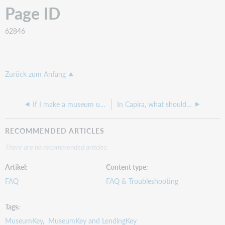
Page ID
62846
Zurück zum Anfang
If I make a museum uavailable for a certain period of time, what will happen to reservations that were already made during that period?
In Capira, what should our URL be for Events if we use LibraryMarket?
RECOMMENDED ARTICLES
There are no recommended articles.
Artikel
Content type
FAQ
FAQ & Troubleshooting
Tags
MuseumKey
MuseumKey and LendingKey