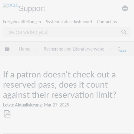
Support
Freigabemitteilungen
System status dashboard
Contact us
Globale Hierarchie expandieren/verbergen
Home
Recherche und Literaturverweise
Capira
Exp
If a patron doesn't check out a
reserved pass, does it count
against their reservation limit?
Letzte Aktualisierung
Mar 27, 2025
Als
PDF